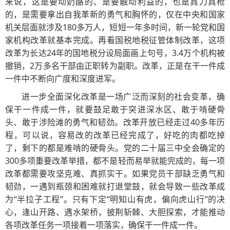
来说，这是要动奶酪的、是要触动利益的，也是真刀真枪
的，是需要拿出自我革新的勇气和胸怀的，仅在中央和国家
机关层面就涉及180多万人，短短一年多时间，新一轮党和国
家机构改革就基本完成。再看国税地税征管体制改革，这项
改革为长达24年的国地税分设局面画上句号，3.4万个机构被
撤销，2万多名干部由正职转为副职。改革，正是在干一件成
一件中不断向广度和深度进军。
进一步全面深化改革是一场广泛而深刻的社会变革，确
保干一件成一件，就要鼓足敢于突进深水区、敢于啃硬骨
头、敢于涉险滩的勇气和韧劲。改革开放已经走过40多年历
程，可以说，容易改的改革已经完成了，好吃的肉都吃掉
了，剩下的都是难啃的硬骨头。党的二十届三中全会确定的
300多项重要改革举措，都不是轻而易举就能完成的，每一项
改革都需要攻坚克难、真抓实干。如果党员干部缺乏勇气和
韧劲，一遇到瓶颈和困难就打退堂鼓，就会导致一些改革成
为“半拉子工程”。只有下定“明知山有虎，偏向虎山行”的决
心，逢山开路、遇水架桥，披荆斩棘、大胆探索，才能推动
各项改革任务一项接着一项落实，确保干一件成一件。