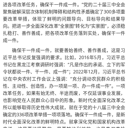
进各项改革任务，确保干一件成一件。”党的二十届三中全会
聚焦破解深层次体制机制障碍和结构性矛盾确定了300多项重
要改革举措，体现了鲜明的问题导向、目标导向和结果导
向。把进一步全面深化改革“全景图”转化为“实景图”，必须稳
扎稳打、善作善成，把各项改革任务落到实处，确保干一件
成一件。
确保干一件成一件，就要善始善终、善作善成，这是习
近平总书记反复强调的要求。比如，2016年5月，习近平总
书记在黑龙江考察调研时强调：“凡是作出的承诺、立下的军
令状都说一件、干一件、成一件”；2022年12月，习近平总书
记在中央农村工作会议上强调：“充分调动农民群众的积极
性、主动性、创造性，办一项是一项、办一件成一件”。一项
改革任务，如果有始无终、半途而废，不仅延误事业发展，
也影响党在人民群众心目中的形象。新时代全面深化改革之
所以能够取得历史性伟大成就，就在于党的十八届三中全会
确定的336项改革举措一项项落地。确保干一件成一件，是新
时代全面深化改革的鲜明特点。就拿深化党和国家机构改革