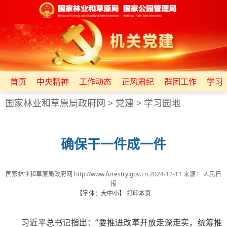
首页
中央精神
工作动态
正风肃纪
群团工作
学习
国家林业和草原局政府网
>
党建
>
学习园地
确保干一件成一件
国家林业和草原局政府网 http://www.forestry.gov.cn
2024-12-11
来源：
人民日
报
【字体：
大
中
小
】
打印本页
习近平总书记指出：“要推进改革开放走深走实，统筹推