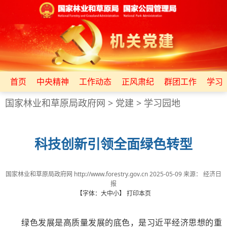
首页
中央精神
工作动态
正风肃纪
群团工作
学习
国家林业和草原局政府网
>
党建
>
学习园地
科技创新引领全面绿色转型
国家林业和草原局政府网 http://www.forestry.gov.cn
2025-05-09
来源：
经济日
报
【字体：
大
中
小
】
打印本页
绿色发展是高质量发展的底色，是习近平经济思想的重