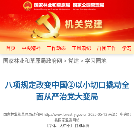
首页
中央精神
工作动态
正风肃纪
群团工作
学习
国家林业和草原局政府网
>
党建
>
学习园地
八项规定改变中国②以小切口撬动全
面从严治党大变局
国家林业和草原局政府网 http://www.forestry.gov.cn
2025-05-12
来源：
中央纪
委国家监委网站
【字体：
大
中
小
】
打印本页