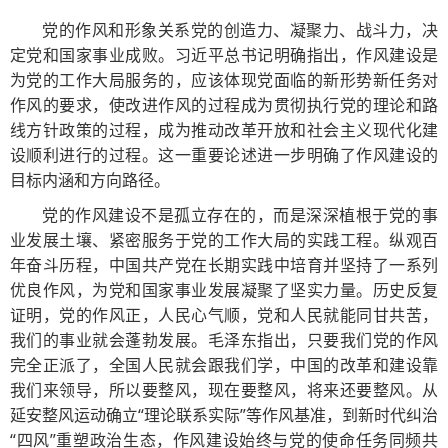
党的作风和形象关系党的创造力、凝聚力、战斗力，决
定党和国家事业成败。习近平总书记明确指出，作风建设是
为党的工作大局服务的，应该体现党面临的新形势新任务对
作风的要求，使改进作风的过程成为贯彻执行党的理论和路
线方针政策的过程，成为推动改革开放和社会主义现代化建
设顺利进行的过程。这一重要论述进一步明确了作风建设的
目标内涵和方向路径。
党的作风建设不是孤立存在的，而是深深植根于党的事
业发展土壤、紧密服务于党的工作大局的实践工程。纵观百
年奋斗历程，中国共产党在长期实践中培育并坚持了一系列
优良作风，为党和国家事业发展凝聚了坚实力量。历史反复
证明，党的作风正，人民心气顺，党和人民就能同甘共苦，
我们的事业就会蓬勃发展。毛泽东指出，只要我们党的作风
完全正派了，全国人民就会跟我们学，中国的改革和建设靠
我们来领导，所以要整风，现在要整风，将来还要整风。从
延安整风运动确立“理论联系实际”等作风基准，到新时代纠治
“四风”重塑政治生态，作风建设始终与党的使命任务同频共