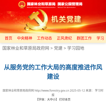
首页
中央精神
工作动态
正风肃纪
群团工作
学习
国家林业和草原局政府网
>
党建
>
学习园地
从服务党的工作大局的高度推进作风
建设
国家林业和草原局政府网 http://www.forestry.gov.cn
2025-05-12
来源：
学习时
报
【字体：
大
中
小
】
打印本页