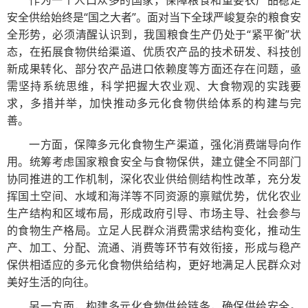
作为一个人口众多的国家，保障粮食和重要农产品稳定
安全供给始终是“国之大者”。面对当下全球严峻复杂的粮食安
全形势，必须清醒认识到，我国粮食生产仍处于“紧平衡”状
态，在拓展食物供给渠道、优质农产品的技术研发、科技创
新成果转化、部分农产品进口依赖度等方面还存在问题，亟
需坚持系统思维，科学把握大农业观、大食物观的实践要
求，多措并举，加快推动多元化食物供给体系的构建与完
善。
一方面，保障多元化食物生产渠道，强化消费端导向作
用。统筹考虑国家粮食安全与食物保供，建立健全不同部门
协同推进的工作机制，深化农业供给侧结构性改革，充分发
挥国土空间、水域和海洋等不同资源的禀赋优势，优化农业
生产结构和区域布局，形成政府引导、市场主导、社会参与
的食物生产格局。立足人民群众消费需求结构变化，推动生
产、加工、分配、流通、消费等环节有效衔接，形成与稳产
保供相适应的多元化食物供给结构，更好地满足人民群众对
美好生活的向往。
另一方面，构建多元化食物供给链条，确保供给安全。