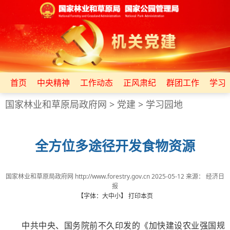
首页
中央精神
工作动态
正风肃纪
群团工作
学习
国家林业和草原局政府网
>
党建
>
学习园地
全方位多途径开发食物资源
国家林业和草原局政府网 http://www.forestry.gov.cn
2025-05-12
来源：
经济日
报
【字体：
大
中
小
】
打印本页
中共中央、国务院前不久印发的《加快建设农业强国规