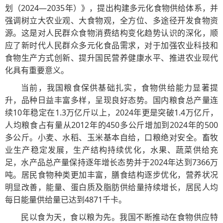
划（2024—2035年）》，提出构建多元化食物供给体系，并
强调树立大农业观、大食物观，全方位、多途径开发食物资
源。这是对人民群众食物消费结构变化趋势认识的深化，顺
应了新时代人民群众多元化食品需求，对于加强农业科技和
食物生产方式创新、提升国民营养健康水平、推进农业现代
化具有重要意义。
当前，我国粮食保供基础扎实，食物供给能力显著提
升，品种日益丰富多样，呈现良好态势。国内粮食总产量连
续10年稳定在1.3万亿斤以上，2024年更是突破1.4万亿斤，
人均粮食占有量从2012年的450多公斤增加到2024年的500
多公斤。小麦、水稻、玉米基本自给，口粮绝对安全。畜牧
业生产稳定发展，生产结构持续优化，水果、蔬菜供给充
足，水产品总产量保持逐年增长态势并于2024年达到7366万
吨。居民食物种类更加丰富，膳食结构逐步优化，营养状况
明显改善，能量、蛋白质及脂肪供给量持续增长，居民人均
每日能量供给量已达到4871千卡。
民以食为天，食以粮为先。我国不断推动在食物供应特