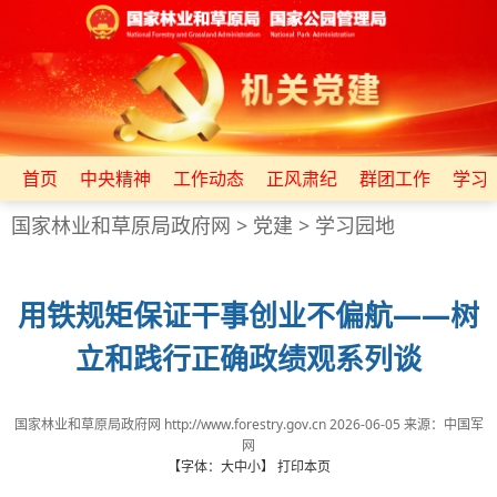
首页
中央精神
工作动态
正风肃纪
群团工作
学习
国家林业和草原局政府网
>
党建
>
学习园地
用铁规矩保证干事创业不偏航——树
立和践行正确政绩观系列谈
国家林业和草原局政府网 http://www.forestry.gov.cn
2026-06-05
来源：
​中国军
网
【字体：
大
中
小
】
打印本页