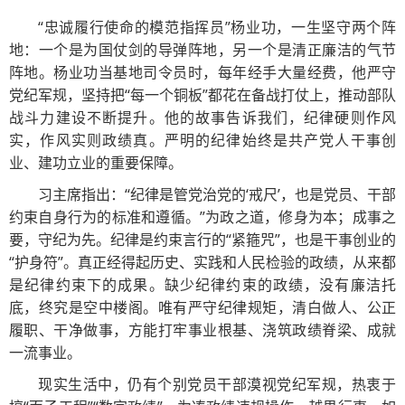
“忠诚履行使命的模范指挥员”杨业功，一生坚守两个阵
地：一个是为国仗剑的导弹阵地，另一个是清正廉洁的气节
阵地。杨业功当基地司令员时，每年经手大量经费，他严守
党纪军规，坚持把“每一个铜板”都花在备战打仗上，推动部队
战斗力建设不断提升。他的故事告诉我们，纪律硬则作风
实，作风实则政绩真。严明的纪律始终是共产党人干事创
业、建功立业的重要保障。
习主席指出：“纪律是管党治党的‘戒尺’，也是党员、干部
约束自身行为的标准和遵循。”为政之道，修身为本；成事之
要，守纪为先。纪律是约束言行的“紧箍咒”，也是干事创业的
“护身符”。真正经得起历史、实践和人民检验的政绩，从来都
是纪律约束下的成果。缺少纪律约束的政绩，没有廉洁托
底，终究是空中楼阁。唯有严守纪律规矩，清白做人、公正
履职、干净做事，方能打牢事业根基、浇筑政绩脊梁、成就
一流事业。
现实生活中，仍有个别党员干部漠视党纪军规，热衷于