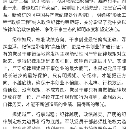
搞“面子工程”“数字政绩”，为凑政绩违规操作、越界行事。如
此一来，看似短期“有亮点”，实则埋下风险隐患，损害官兵利
益。新修订的《中国共产党纪律处分条例》，明确将“形象工
程”“政绩工程”纳入政治纪律约束范畴，充分彰显了党中央以
铁律纠治政绩偏差、净化干事生态的鲜明态度和坚定决心。
纪律如尺，校准政绩方向。干事创业最怕偏离正轨、浮
躁虚浮。纪律是带电的“高压线”，更是干事创业的“通行证”。
有的党员干部错误地将发挥主观能动性同严守纪律规矩对立
起来，觉得纪律规矩是条条框框，影响自己施展才华。实际
上，严守纪律规矩是干事创业的最大底气，也是对党员干部
成长进步的最好保护。只有明规矩、守纪律，才能把正方
向、不越底线，确保干事创业不偏航、不走样、行稳致远。
俗话说，没有规矩，不成方圆。党员干部只有自觉把纪律规
矩放在第一位，严格遵守工作规程和行为准则，敢想敢为、
自律务实，才能不断创造新的业绩、赢得新的荣光。
规矩越严，行事越稳；纪律越明，政绩越实。严明的纪
律划定权力边界和行为底线。军队党员干部必须杜绝权力滥
用，摒弃虚浮政绩、功利政绩，确保权力始终服务于兵、服