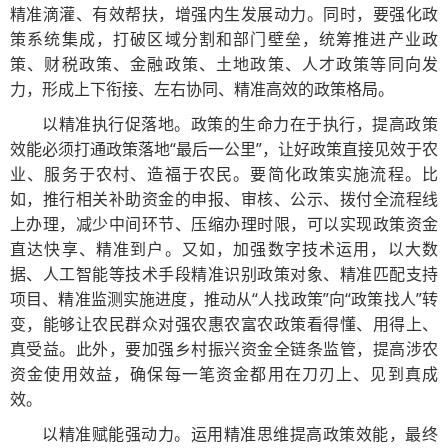
精准滴灌、有效帮扶，增强内生发展动力。同时，要强化政
策系统集成，打破区域分割和部门壁垒，统筹推进产业政
策、财税政策、金融政策、土地政策、人才政策等同向发
力，形成上下衔接、左右协同、精准高效的政策格局。
以精准执行促落地。政策的生命力在于执行，提高政策
效能必须打通政策落地“最后一公里”，让好政策直接见效于农
业、服务于农村、造福于农民。要简化政策实施流程。比
如，推行相关补助资金的申报、审核、公示、拨付全流程线
上办理，减少中间环节、压缩办理时限，可以实现政策资金
直达快享、精准到户。又如，加强数字技术运用，以大数
据、人工智能等技术手段精准识别政策对象、精准匹配支持
项目、精准监测实施进度，推动从“人找政策”向“政策找人”转
变，能够让农民群众对强农惠农富农政策看得懂、用得上、
真受益。此外，要加强乡村振兴资金全链条监管，提高涉农
资金使用效益，确保每一笔资金都用在刀刃上、见到真成
效。
以精准赋能强动力。运用精准思维提高政策效能，最终