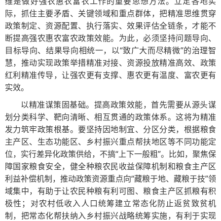
维是做好强农惠农富农工作的重要思想方法。立足各地实
际，抓住主要矛盾、关键领域和重点群体，把精准思维贯穿
政策制定、资源配置、执行落实、效果评估全链条，才能不
断提高强农惠农富农政策效能。为此，必须坚持问题导向、
目标导向、结果导向相统一，以“致广大而尽精微”的治理智
慧，推动实现政策举措精准对接、资源投放精准高效、政策
红利精准传导，让强农更有支撑、惠农更有温度、富农更有
实效。
以精准谋策固基础。提高政策效能，首先需要从源头谋
划分类科学、靶向清晰、相互贯通的政策体系。这将为精准
发力筑牢政策根基。要坚持因地制宜、分区分类，根据粮食
主产区、生态功能区、乡村振兴重点帮扶地区等不同功能定
位，实行差异化政策供给，不搞“上下一般粗”。比如，聚焦保
障国家粮食安全，健全种粮农民收益保障机制和粮食主产区
利益补偿机制，推动政策资源重点向“藏粮于地、藏粮于技”领
域集中，有助于让农民种粮有利可图、粮食主产区抓粮有积
极性；对农村低收入人口统筹建立常态化防止返贫致贫机
制，把常态化帮扶纳入乡村振兴战略统筹实施，有利于实现