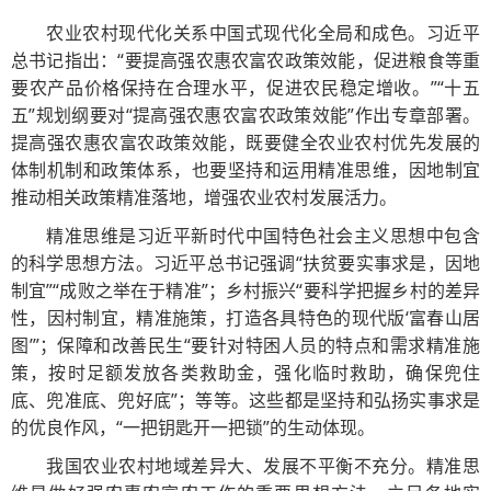
农业农村现代化关系中国式现代化全局和成色。习近平
总书记指出：“要提高强农惠农富农政策效能，促进粮食等重
要农产品价格保持在合理水平，促进农民稳定增收。”“十五
五”规划纲要对“提高强农惠农富农政策效能”作出专章部署。
提高强农惠农富农政策效能，既要健全农业农村优先发展的
体制机制和政策体系，也要坚持和运用精准思维，因地制宜
推动相关政策精准落地，增强农业农村发展活力。
精准思维是习近平新时代中国特色社会主义思想中包含
的科学思想方法。习近平总书记强调“扶贫要实事求是，因地
制宜”“成败之举在于精准”；乡村振兴“要科学把握乡村的差异
性，因村制宜，精准施策，打造各具特色的现代版‘富春山居
图’”；保障和改善民生“要针对特困人员的特点和需求精准施
策，按时足额发放各类救助金，强化临时救助，确保兜住
底、兜准底、兜好底”；等等。这些都是坚持和弘扬实事求是
的优良作风，“一把钥匙开一把锁”的生动体现。
我国农业农村地域差异大、发展不平衡不充分。精准思