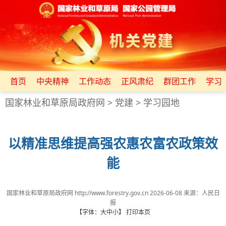
首页
中央精神
工作动态
正风肃纪
群团工作
学习
国家林业和草原局政府网
>
党建
>
学习园地
以精准思维提高强农惠农富农政策效
能
国家林业和草原局政府网 http://www.forestry.gov.cn
2026-06-08
来源：
​人民日
报
【字体：
大
中
小
】
打印本页