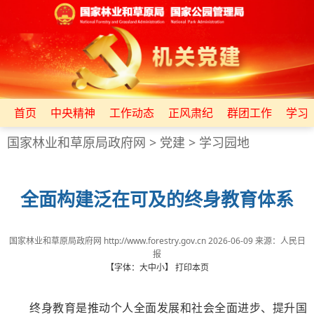
首页
中央精神
工作动态
正风肃纪
群团工作
学习
国家林业和草原局政府网
>
党建
>
学习园地
全面构建泛在可及的终身教育体系
国家林业和草原局政府网 http://www.forestry.gov.cn
2026-06-09
来源：
​人民日
报
【字体：
大
中
小
】
打印本页
终身教育是推动个人全面发展和社会全面进步、提升国