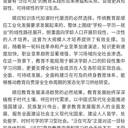
需要有“泛在可及”的教育实践形态来承载和实现，营造更具包
容性、可持续性的学习生态。
顺应知识迭代加速时代潮流的必然选择。传统教育是顺
应工业化发展要求发展起来的，整体上围绕“学校—学历—就
业”的线性路径展开，侧重面向学龄人口开展阶段性、一次性
的人才培养。这曾为大规模人才培养提供了有效支撑。当
前，随着新一轮科技革命和产业变革加速演进，知识更新速
度加快，职业变革趋势显著增强，学习场域向全社会渗透。
在这一背景下，教育不能局限于解决学龄人口的阶段性集中
学习问题，更要支撑全体社会成员在人生各阶段实现自由、
全面、可持续发展。全面构建泛在可及的终身教育体系，能
够推动教育向贯穿全生命周期的常态化学习供给转变。
顺应教育发展演进趋势的必然结果。教育发展始终深深
植根于时代土壤、呼应时代需求。以中国式现代化全面推进
强国建设、民族复兴伟业，要求教育发展服务人的全面发
展、服务全面建设社会主义现代化国家，建设人人皆学、处
处能学、时时可学的学习型社会。“泛在可及”正是对这一目标