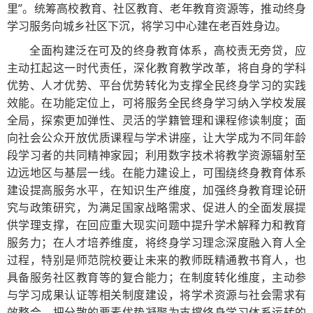
里”。统筹高校教育、社区教育、老年教育资源等，推动终身
学习服务向城乡社区下沉，将学习中心建在老百姓身边。
全面构建泛在可及的终身教育体系，高校责无旁贷，应
主动扛起这一时代责任，深化教育教学改革，将自身的学科
优势、人才优势、平台优势转化为支撑全民终身学习的实践
效能。在功能定位上，可将服务全民终身学习纳入学校发展
全局，探索更加弹性、灵活的学籍管理和课程修读制度；面
向社会公众开放优质课程与学术讲座，让大学成为不同年龄
段学习者的共同精神家园；利用数字技术将教学资源辐射至
边远地区与基层一线。在能力建设上，可围绕终身教育体系
建设提高服务水平，在知识生产维度，加强终身教育理论研
究与政策研究，为满足国家战略需求、促进人的全面发展提
供学理支撑，在回应重大现实问题中提升学术解释力和教育
服务力；在人才培养维度，将终身学习理念深度融入育人全
过程，特别是师范院校要让未来的教师既精通教书育人，也
具备服务社区教育等的复合能力；在制度转化维度，主动参
与学习成果认证等相关制度建设，将学术资源与社会需求有
效整合，把分散的要素优势凝聚为支撑终身学习体系运转的