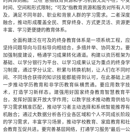
的具体刻画。“泛在”意指教育资源和学习机会无处不在，不受
时间、空间和形式限制；“可及”指教育资源和服务对所有人可
及，满足不同年龄、职业和背景人群的学习需求。二者深度
融合，推动形成覆盖全民、贯穿终身、方式更灵活、资源更
丰富、学习更便捷的教育体系。
全面构建泛在可及的终身教育体系是一项系统工程，应
坚持问题导向与目标导向相结合，多措并举、协同发力。要
加强制度建设，畅通学习成果转化通道。构建以资历框架为
基础、以学分银行为平台、以学习成果认证为重点的终身学
习制度，通过学分认定、积累与转换机制，让人们在不同时
间、不同场合获得的知识技能都能得到认可，在此基础上进
一步推动学历教育和非学历教育纵横贯通。要应用数字技
术，打造学习新样态。建强用好国家终身教育智慧教育平
台，发挥好国家开放大学作用；以数字技术推动教育供给与
学习需求精准匹配，推动学习者主动选择和系统智能推荐有
机融合；通过大数据分析各行业各区域和个人不同成长阶段
的学习需求，丰富学习场景，推动学校教育、家庭教育和社
会教育互促共进。要完善基层网络，打通学习服务“最后一公