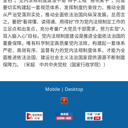
金石”。党内法规制度建设不是“样子工程”“搭花架子”，而是
要切实构建起一套规范体系、发挥制度约束效力，推动全面
从严治党落到实处，推动全面依法治国向纵深发展。总而言
之，要把“看得懂、读得通、用得好”作为党内法规制定工作的
立足点和出发点，充分考量广大党员干部需求，努力实现“入
耳入脑入心”目标。党内法规制度建设是推进全面依法治国的
重要保障。唯有科学制定高质量党内法规，构建起一套体系
严密、高效有序、监督有力的党内法规制度体系，才能为全
面推进依法治国、建设社会主义法治国家提供源源不断制度
保障力。（宋超 中共中央党校（国家行政学院））
Mobile
|
Desktop