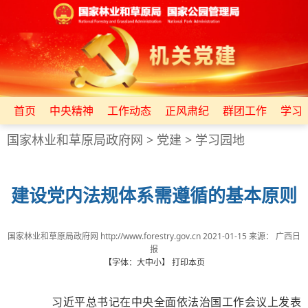
首页
中央精神
工作动态
正风肃纪
群团工作
学习
国家林业和草原局政府网
>
党建
>
学习园地
建设党内法规体系需遵循的基本原则
国家林业和草原局政府网 http://www.forestry.gov.cn
2021-01-15
来源：
广西日
报
【字体：
大
中
小
】
打印本页
习近平总书记在中央全面依法治国工作会议上发表