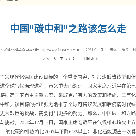
中国“碳中和”之路该怎么走
国家林业和草原局政府网 http://www.forestry.gov.cn
2021-01-15
来源：
新华日
【字体：
大
中
小
】
打印本页
主义现代化强国建设目标的一个重要内容，对加速低碳转型和促
进全球气候治理进程，意义重大而深远。国家主席习近平在第七
将提高国家自主贡献力度，采取更加有力的政策和措施，二氧化碳
现碳中和。该目标的提出强力助推了全球可持续发展和后疫情时代
更为艰巨的挑战，需要付出更多的努力。那么，中国碳中和之路
战。2020年12月12日，国家主席习近平在气候雄心峰会上
值二氧化碳的排放将比2005年下降65%以上；非化石能源占一次