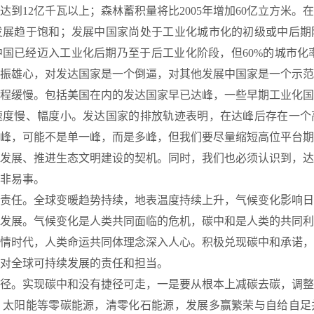
达到12亿千瓦以上；森林蓄积量将比2005年增加60亿立方米。
发展趋于饱和；发展中国家尚处于工业化城市化的初级或中后期
国已经迈入工业化后期乃至于后工业化阶段，但60%的城市化率
振雄心，对发达国家是一个倒逼，对其他发展中国家是一个示范
慢。包括美国在内的发达国家早已达峰，一些早期工业化国家在
速度慢、幅度小。发达国家的排放轨迹表明，在达峰后存在一个
峰，可能不是单一峰，而是多峰，但我们要尽量缩短高位平台期
发展、推进生态文明建设的契机。同时，我们也必须认识到，达
非易事。
任。全球变暖趋势持续，地表温度持续上升，气候变化影响日
发展。气候变化是人类共同面临的危机，碳中和是人类的共同利
情时代，人类命运共同体理念深入人心。积极兑现碳中和承诺，
对全球可持续发展的责任和担当。
。实现碳中和没有捷径可走，一是要从根本上减碳去碳，调整
、太阳能等零碳能源，清零化石能源，发展多赢繁荣与自给自足