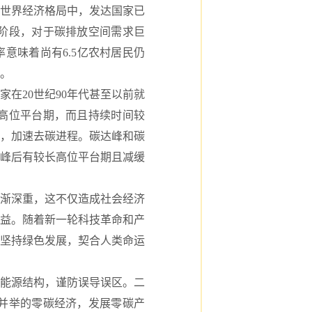
在世界经济格局中，发达国家已
阶段，对于碳排放空间需求巨
意味着尚有6.5亿农村居民仍
。
20世纪90年代甚至以前就
高位平台期，而且持续时间较
，加速去碳进程。碳达峰和碳
峰后有较长高位平台期且减缓
渐深重，这不仅造成社会经济
益。随着新一轮科技革命和产
坚持绿色发展，契合人类命运
能源结构，谨防误导误区。二
并举的零碳经济，发展零碳产