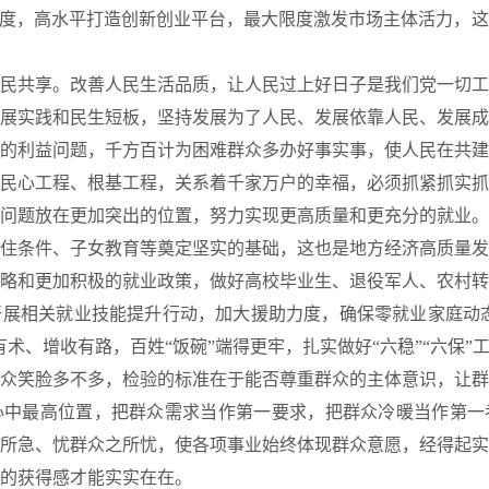
制度，高水平打造创新创业平台，最大限度激发市场主体活力，
共享。改善人民生活品质，让人民过上好日子是我们党一切工
展实践和民生短板，坚持发展为了人民、发展依靠人民、发展成
的利益问题，千方百计为困难群众多办好事实事，使人民在共建
心工程、根基工程，关系着千家万户的幸福，必须抓紧抓实抓
问题放在更加突出的位置，努力实现更高质量和更充分的就业。
住条件、子女教育等奠定坚实的基础，这也是地方经济高质量发
略和更加积极的就业政策，做好高校毕业生、退役军人、农村转
展相关就业技能提升行动，加大援助力度，确保零就业家庭动态
术、增收有路，百姓“饭碗”端得更牢，扎实做好“六稳”“六保”
笑脸多不多，检验的标准在于能否尊重群众的主体意识，让群
心中最高位置，把群众需求当作第一要求，把群众冷暖当作第一
所急、忧群众之所忧，使各项事业始终体现群众意愿，经得起实
的获得感才能实实在在。