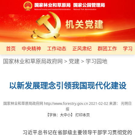
首页
中央精神
工作动态
正风肃纪
群团工作
学习
国家林业和草原局政府网
>
党建
>
学习园地
以新发展理念引领我国现代化建设
国家林业和草原局政府网 http://www.forestry.gov.cn
2021-02-02
来源：
光明日
报
【字体：
大
中
小
】
打印本页
习近平总书记在省部级主要领导干部学习贯彻党的