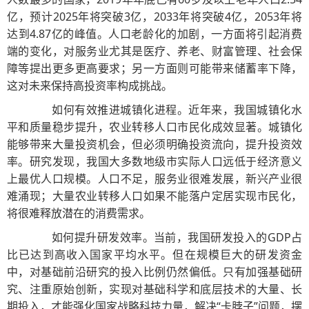
亿，预计2025年将突破3亿，2033年将突破4亿，2053年将
达到4.87亿的峰值。人口老龄化的加剧，一方面将引起消费
端的变化，对服务业尤其是医疗、养老、财富管理、社会保
障等提出更多更高要求；另一方面则可能带来储蓄率下降，
这对未来保持高投资率构成挑战。
如何有效推进城镇化进程。近年来，我国城镇化水
平和质量稳步提升，农业转移人口市民化成效显著。城镇化
能够带来大量投资机会，但必须明确投资流向，提升投资效
率。研究发现，我国大多数地级市实际人口远低于经济意义
上最优人口规模。人口不足，服务业很难发展，新兴产业很
难涌现；大量农业转移人口如果不能落户定居实现市民化，
将很难释放潜在的消费需求。
如何提升研发效率。当前，我国研发投入的GDP占
比已达到高收入国家平均水平。但在规模巨大的研发资金
中，对基础前沿研究的投入比例仍然偏低。只有加强基础研
究、注重原始创新，实现对基础科学和底层技术的大量、长
期投入，才能强化国家战略科技力量，解决“卡脖子”问题，摆