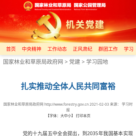
首页
中央精神
工作动态
正风肃纪
群团工作
学习
国家林业和草原局政府网
>
党建
>
学习园地
扎实推动全体人民共同富裕
国家林业和草原局政府网 http://www.forestry.gov.cn
2021-02-03
来源：
学习时
报
【字体：
大
中
小
】
打印本页
党的十九届五中全会提出，到2035年我国基本实现