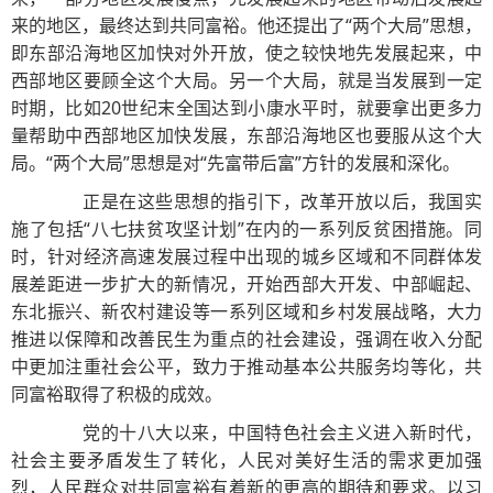
来的地区，最终达到共同富裕。他还提出了“两个大局”思想，
即东部沿海地区加快对外开放，使之较快地先发展起来，中
西部地区要顾全这个大局。另一个大局，就是当发展到一定
时期，比如20世纪末全国达到小康水平时，就要拿出更多力
量帮助中西部地区加快发展，东部沿海地区也要服从这个大
局。“两个大局”思想是对“先富带后富”方针的发展和深化。
正是在这些思想的指引下，改革开放以后，我国实
施了包括“八七扶贫攻坚计划”在内的一系列反贫困措施。同
时，针对经济高速发展过程中出现的城乡区域和不同群体发
展差距进一步扩大的新情况，开始西部大开发、中部崛起、
东北振兴、新农村建设等一系列区域和乡村发展战略，大力
推进以保障和改善民生为重点的社会建设，强调在收入分配
中更加注重社会公平，致力于推动基本公共服务均等化，共
同富裕取得了积极的成效。
党的十八大以来，中国特色社会主义进入新时代，
社会主要矛盾发生了转化，人民对美好生活的需求更加强
烈，人民群众对共同富裕有着新的更高的期待和要求。以习