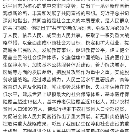
近平同志为核心的党中央审时度势，提出了一系列新理念新
观点新论断，丰富和发展了共同富裕的思想。习近平总书记
深刻地指出，共同富裕是社会主义的本质要求，是人民群众
的共同期盼。他提出了“共享”的新发展理念，强调发展必须为
了人民、依靠人民、成果由人民共享，采取了一系列重大战
略举措，以全面建成小康社会为目标，稳定和扩大就业，提
高城乡居民收入，发展教育事业，促进教育公平，建立健全
覆盖全民的社会保障体系，实施健康中国战略，提高医疗卫
生保障水平，加快基本公共服务体系建设，着力解决城乡、
区域等方面的发展差距，把脱贫攻坚作为重中之重，实施脱
贫攻坚战略。经过艰苦努力，人民生活水平显著提高，高等
教育进入普及化阶段，就业形势总体趋稳、失业率保持在较
低水平，建成世界上规模最大的社会保障体系，基本医疗保
险覆盖超过13亿人，基本养老保险覆盖近10亿人，减少农村
贫困人口9899万人，使现行标准下农村贫困人口全部脱贫，
为促进全体人民共同富裕作出了重大贡献。新冠肺炎疫情防
控取得重大战略成果，彰显了我国民生保障和社会建设的重
大成就，表明推进全体人民共同富裕具有良好的经济社会基