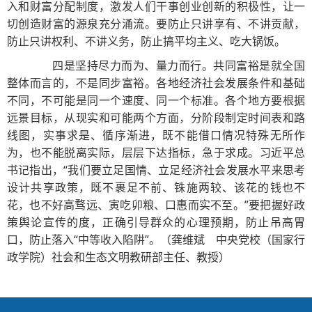
入和财富分配制度，激发人们干事创业创新的积极性，让一
切创造财富的源泉充分涌流。要防止只讲享有、不讲贡献，
防止只讲权利、不讲义务，防止搞平均主义、吃大锅饭。
四是坚持尽力而为、量力而行。共同富裕是就全国
整体而言的，不是同步富裕。各地经济社会发展条件和基础
不同，不可能是同一个速度、同一个标准。各个地方要根据
远景目标，从现实和可能两个方面，分阶段制定时间表和路
线图，实事求是、循序渐进，既不能借口情况特殊无所作
为，也不能脱离实际，层层下达指标，急于求成。习近平总
书记指出，“我们要立足国情、立足经济社会发展水平来思考
设计共享政策，既不裹足不前、铢施两较、该花的钱也不
花，也不好高骛远、寅吃卯粮、口惠而实不至。”要把握好政
策舆论宣传的度，正确引导群众的心理预期，防止吊高胃
口，防止落入“中等收入陷阱”。（龚维斌 中央党校（国家行
政学院）社会和生态文明教研部主任、教授）