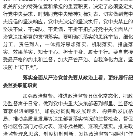
机关所处的特殊位置和承担的重要职责，决定了必须坚定执
行党中央要求，时刻同党中央精神对标对表，切实做到党中
央提倡的坚决响应，党中央决定的坚决执行，党中央禁止的
坚决不做，不掉队、不走偏，不折不扣抓好党中央全面从严
治党决策部署的贯彻落实。要明确抓落实的思路举措，细化
分工、责任到人，一体抓好思想落实、机制落实、措施落
实、效果落实，知责于心、担责于身、履责于行。要自觉接
受最严格的约束和监督，加大严管严治、自我净化力度，坚
决防止“灯下黑”。
落实全面从严治党首先要从政治上看，更好履行纪
委监委职能职责
加强政治监督。推进政治监督具体化常态化，把政
治监督寓于日常，做到党中央重大决策部署到哪里、监督检
查就跟进到哪里。加强对贯彻新发展理念、构建新发展格
局、推动高质量发展等决策部署落实情况的监督检查，督促
各地区各部门对标对表、逐条找差距、逐项抓落实。推进政
治监督理念思路、制度机制创新，发挥政治监督“探照灯”作