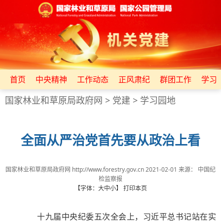
首页
中央精神
工作动态
正风肃纪
群团工作
学习
国家林业和草原局政府网
>
党建
>
学习园地
全面从严治党首先要从政治上看
国家林业和草原局政府网 http://www.forestry.gov.cn
2021-02-01
来源：
中国纪
检监察报
【字体：
大
中
小
】
打印本页
十九届中央纪委五次全会上，习近平总书记站在实