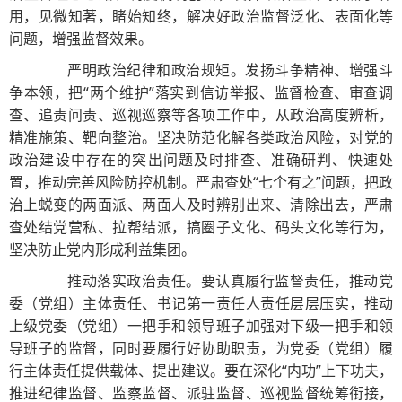
用，见微知著，睹始知终，解决好政治监督泛化、表面化等
问题，增强监督效果。
严明政治纪律和政治规矩。发扬斗争精神、增强斗
争本领，把“两个维护”落实到信访举报、监督检查、审查调
查、追责问责、巡视巡察等各项工作中，从政治高度辨析，
精准施策、靶向整治。坚决防范化解各类政治风险，对党的
政治建设中存在的突出问题及时排查、准确研判、快速处
置，推动完善风险防控机制。严肃查处“七个有之”问题，把政
治上蜕变的两面派、两面人及时辨别出来、清除出去，严肃
查处结党营私、拉帮结派，搞圈子文化、码头文化等行为，
坚决防止党内形成利益集团。
推动落实政治责任。要认真履行监督责任，推动党
委（党组）主体责任、书记第一责任人责任层层压实，推动
上级党委（党组）一把手和领导班子加强对下级一把手和领
导班子的监督，同时要履行好协助职责，为党委（党组）履
行主体责任提供载体、提出建议。要在深化“内功”上下功夫，
推进纪律监督、监察监督、派驻监督、巡视监督统筹衔接，