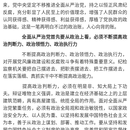
来，党中央坚定不移推进全面从严治党，持之以恒正风肃纪
反腐，充分彰显了人民至上的价值理念，增强了人民群众的
认同获得感、精神获得感、利益获得感，厚植了党执政的政
治基础，这是一笔再明白不过的政治账，人心向背的账。
全面从严治党首先要从政治上看，必须不断提高政
治判断力、政治领悟力、政治执行力
不断提高政治判断力、政治领悟力、政治执行力，
对开展党风廉政建设和反腐败斗争有着特殊重要意义。纪检
监察机关要把自己摆进去、把职责摆进去、把工作摆进去，
在落实落细、真抓实干中不断提高政治能力。
提高政治判断力，必须在明是非、知大局上下功
夫。辩证唯物主义强调，政治是建立在经济基础之上的上层
建筑范畴，具有高屋建瓴、统揽全局的作用。面对全面从严
治党繁重任务，必须有政治全局观和政治敏锐性，以国家政
治安全为大、以人民为重、以坚持和发展中国特色社会主义
为本，善于从政治上谋划、部署、推动工作。要从坚持和发
展中国特色社会主义制度的政治高度，完善党和国家监督体