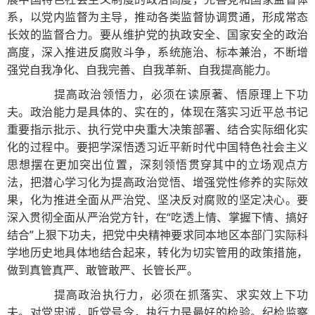
系，以党内监督为主导，推动各类监督协调贯通，形成常态
长效的监督合力。要从维护党的执政安全、国家安全的政治
高度，深入推进反腐败斗争，系统施治、标本兼治，不断增
强党自我净化、自我完善、自我革新、自我提高能力。
提高政治领悟力，必须在读原著、悟原理上下功
夫。政治能力是具体的、实在的，体现在落实习近平总书记
重要指示批示、执行党中央重大决策部署、结合实际细化实
化的过程中。要把学深悟透习近平新时代中国特色社会主义
思想摆在更加突出位置，深刻领悟贯穿其中的立场观点方
法，把潜心学习化为提高政治觉悟、增强党性修养的实际效
果，化为推进全面从严治党、坚决反对腐败的坚定决心。要
深入贯彻全面从严治党方针，在“吃透上情、掌握下情、搞好
结合”上狠下功夫，把党中央精神要求同本地区本部门实际科
学地历史地具体地结合起来，转化为切实管用的政策措施，
做到真管真严、敢管敢严、长管长严。
提高政治执行力，必须在抓落实、求实效上下功
夫。对党忠诚，听党号令，执行力是最好的检验。纪检监察