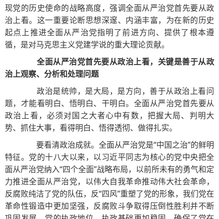
现党的历史使命的战略高度，强调全面从严治党首先要从政
治上看。这一重要论断思想深邃、内涵丰富，为在新的历史
起点上推进全面从严治党指明了前进方向、提供了根本遵
循，是对马克思主义党建学说的重大理论贡献。
全面从严治党首先要从政治上看，关键是善于从政
治上观察、分析和处理问题
政治是统帅，是大局，是方向，善于从政治上看问
题，才能看明白、悟明白、干明白。全面从严治党首先要从
政治上看，必须对国之大者心中有数，把握大局、判明大
势、抓住大事，看得明白、悟得透彻、做得扎实。
要看清政治成就。全面从严治党是“中国之治”的鲜明
特征。党的十八大以来，以习近平同志为核心的党中央把全
面从严治党纳入“四个全面”战略布局，以前所未有的勇气和定
力推进全面从严治党，以伟大自我革命推动伟大社会革命，
反腐败纯洁了党的队伍，反“四风”重塑了党的形象，我们党在
革命性锻造中更加坚强，反腐败斗争取得压倒性胜利并不断
巩固发展，党的执政地位、执政基础更加稳固，确保了党在