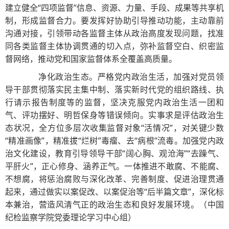
建立健全“四项监督”信息、资源、力量、手段、成果等共享机
制，形成监督合力。要发挥好协助引导推动功能，主动靠前
沟通对接，引领带动各监督主体从政治高度发现问题，找准
同各类监督主体协调贯通的切入点，弥补监督空白、织密监
督网络，推动党和国家监督体系全覆盖高质量。
净化政治生态。严格党内政治生活，加强对党员领
导干部贯彻落实民主集中制、落实新时代党的组织路线、执
行请示报告制度等的监督，坚决克服党内政治生活一团和
气、评功摆好、明哲保身等错误倾向。实事求是评估政治生
态状况，全方位多层次收集监督对象“活情况”，对关键少数
“精准画像”，精准拔“烂树”毒瘤、去“病根”流毒。加强党内政
治文化建设，教育引导领导干部“阔心胸、观沧海”“去躁气、
平肝火”，正心修身、涵养正气。一体推进不敢腐、不能腐、
不想腐，将惩治腐败与深化改革、完善制度、促进治理贯通
起来，通过做实以案促改、以案促治等“后半篇文章”，深化标
本兼治，营造风清气正的政治生态和良好发展环境。（中国
纪检监察学院党委理论学习中心组）