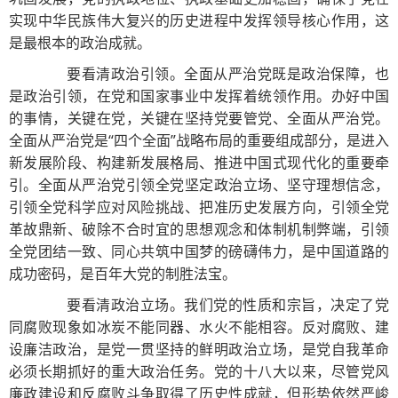
实现中华民族伟大复兴的历史进程中发挥领导核心作用，这
是最根本的政治成就。
要看清政治引领。全面从严治党既是政治保障，也
是政治引领，在党和国家事业中发挥着统领作用。办好中国
的事情，关键在党，关键在坚持党要管党、全面从严治党。
全面从严治党是“四个全面”战略布局的重要组成部分，是进入
新发展阶段、构建新发展格局、推进中国式现代化的重要牵
引。全面从严治党引领全党坚定政治立场、坚守理想信念，
引领全党科学应对风险挑战、把准历史发展方向，引领全党
革故鼎新、破除不合时宜的思想观念和体制机制弊端，引领
全党团结一致、同心共筑中国梦的磅礴伟力，是中国道路的
成功密码，是百年大党的制胜法宝。
要看清政治立场。我们党的性质和宗旨，决定了党
同腐败现象如冰炭不能同器、水火不能相容。反对腐败、建
设廉洁政治，是党一贯坚持的鲜明政治立场，是党自我革命
必须长期抓好的重大政治任务。党的十八大以来，尽管党风
廉政建设和反腐败斗争取得了历史性成就，但形势依然严峻