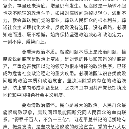
复杂，存量还未清底，增量仍有发生。反腐败是一场输不起
也决不能输的政治斗争，如果对腐败问题掉以轻心，遏制不
力，就会葬送我们党的事业，葬送人民群众的根本利益，葬
送社会主义现代化大业。反腐败没有选择、没有退路，必须
知难而进、毫不松懈，始终保持坚强政治决心和政治定力，
一刻不停、乘势而上。
要看清政治本质。腐败问题本质上是政治问题，搞
腐败说到底就是政治上变质，是对党的性质和宗旨的彻底背
弃，严重危害我国以党的领导为根本特征的政治秩序，已经
成为危害社会政治稳定的重大疾患。必须清醒认识各类腐败
问题的政治本质和政治危害，坚决消除党内存在的政治隐
患，防止党内形成利益集团，坚决捍卫中国共产党长期执政
地位和中国特色社会主义制度。
要看清政治情怀。民心是最大的政治。人民群众最
痛恨腐败现象，腐败问题最能隔断党同人民群众的血肉联
系。“得罪千百人，不负十三亿”，习近平总书记的话掷地有
声、振聋发聩，是坚决惩治腐败的政治宣言。党的十八大以