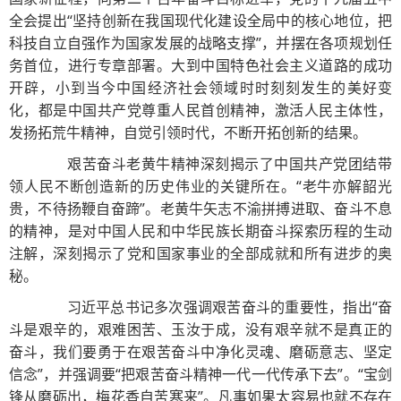
全会提出“坚持创新在我国现代化建设全局中的核心地位，把
科技自立自强作为国家发展的战略支撑”，并摆在各项规划任
务首位，进行专章部署。大到中国特色社会主义道路的成功
开辟，小到当今中国经济社会领域时时刻刻发生的美好变
化，都是中国共产党尊重人民首创精神，激活人民主体性，
发扬拓荒牛精神，自觉引领时代，不断开拓创新的结果。
艰苦奋斗老黄牛精神深刻揭示了中国共产党团结带
领人民不断创造新的历史伟业的关键所在。“老牛亦解韶光
贵，不待扬鞭自奋蹄”。老黄牛矢志不渝拼搏进取、奋斗不息
的精神，是对中国人民和中华民族长期奋斗探索历程的生动
注解，深刻揭示了党和国家事业的全部成就和所有进步的奥
秘。
习近平总书记多次强调艰苦奋斗的重要性，指出“奋
斗是艰辛的，艰难困苦、玉汝于成，没有艰辛就不是真正的
奋斗，我们要勇于在艰苦奋斗中净化灵魂、磨砺意志、坚定
信念”，并强调要“把艰苦奋斗精神一代一代传承下去”。“宝剑
锋从磨砺出，梅花香自苦寒来”。凡事如果太容易也就不存在