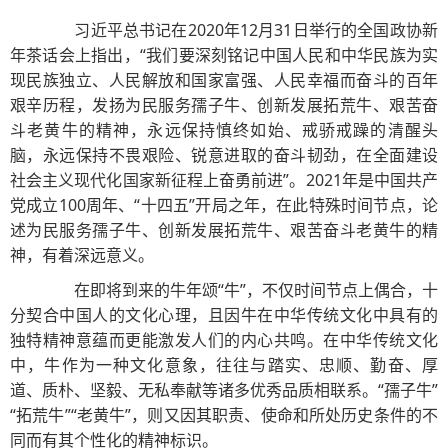
习近平总书记在2020年12月31日举行的全国政协新
年茶话会上指出，“我们要深刻铭记中国人民和中华民族为实
现民族独立、人民解放和国家富强、人民幸福而奋斗的百年
艰辛历程，发扬为民服务孺子牛、创新发展拓荒牛、艰苦奋
斗老黄牛的精神，永远保持慎终如始、戒骄戒躁的清醒头
脑，永远保持不畏艰险、锐意进取的奋斗韧劲，在全面建设
社会主义现代化国家新征程上奋勇前进”。2021年是中国共产
党成立100周年、“十四五”开局之年，在此特殊时间节点，论
述为民服务孺子牛、创新发展拓荒牛、艰苦奋斗老黄牛的精
神，有着深远意义。
在即将到来的牛年颂“牛”，不仅时间节点上偶合，十
分契合中国人的文化心理，且因牛在中华传统文化中具有的
独特精神意蕴而更能激发人们的内心共鸣。在中华传统文化
中，牛作为一种文化意象，往往与踏实、忠顺、勤奋、厚
道、质朴、坚毅、无私奉献等诸多优秀品质相联系。“孺子牛”
“拓荒牛”“老黄牛”，则又因其职责、使命和所处历史条件的不
同而有其个性化的精神标识。