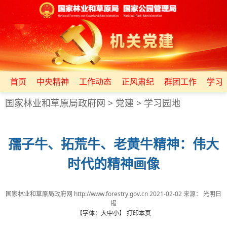
首页
中央精神
工作动态
正风肃纪
群团工作
学习
国家林业和草原局政府网
>
党建
>
学习园地
孺子牛、拓荒牛、老黄牛精神：伟大
时代的精神画像
国家林业和草原局政府网 http://www.forestry.gov.cn
2021-02-02
来源：
光明日
报
【字体：
大
中
小
】
打印本页