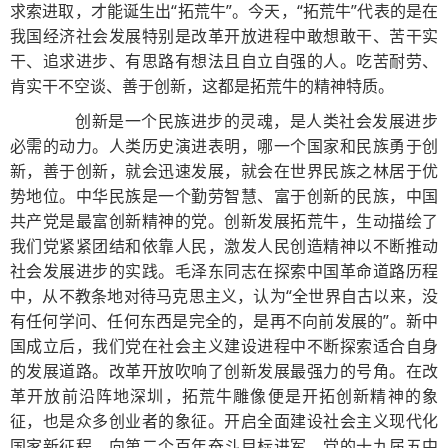
求索进取，才能诞生出“拓荒牛”。今天，“拓荒牛”代表的是在
我国经济社会发展特别是改革开放进程中敢想敢干、苦干实
干、追求进步、有思路有想法且自立自强的人。吃苦耐劳、
肯实干不空谈、善于创新，这都是拓荒牛的精神特质。
创新是一个民族进步的灵魂，是人类社会发展进步
必需的动力。人类历史演进表明，哪一个国家和民族勇于创
新，善于创新，就会迅速发展，就会在世界民族之林居于优
势地位。中华民族是一个勤劳智慧、富于创新的民族，中国
共产党是最富创新精神的党。创新发展拓荒牛，生动描绘了
我们党紧紧团结和依靠人民，激发人民创造精神以不断推动
社会发展进步的实践。毛泽东同志在探索中国革命道路历程
中，从不教条地对待马克思主义，认为“全世界自古以来，没
有任何学问、任何东西是完全的，是再不向前发展的”。新中
国成立后，我们党在社会主义建设进程中不断探索适合自身
的发展道路。改革开放吹响了创新发展最强力的号角。在改
革开放前沿阵地深圳，拓荒牛雕像便是开拓创新精神的象
征，也是众多创业者的象征。开启全面建设社会主义现代化
国家新征程，向第二个百年奋斗目标进军，党的十九届五中