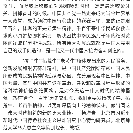
奋斗，而爬坡上坎或面对艰难险滩时也一定是最需咬紧牙
关、拼搏奋斗的时候。中国共产党一路走来成为当今世界第
一大政党，成为领航中国行稳致远的巍巍巨轮，靠的正是艰
苦奋斗，体现的正是老黄牛精神。千百年来中华民族孜孜以
求的小康梦想即将实现，解决困扰中华民族几千年的绝对贫
困问题取得历史性成就，所有伟大发展成就都是中国人民用
自己的双手创造的，是一代又一代中国人接力奋斗创造的。
“孺子牛”“拓荒牛”“老黄牛”所体现出来的为民服务、
创新发展和艰苦奋斗精神，是中国共产党团结带领中国人民
所形成的民族精神的延续与彰显，充分展现着中国精神、中
国力量，其与中国共产党在革命、建设和改革过程中形成的
诸种精神价值多维同构，是对今天这一伟大时代的精神画
像。站在“两个一百年”历史交汇点，我们更要发扬孺子牛、拓
荒牛、老黄牛精神，以更加昂扬向上的精神状态，做出同这
一伟大时代相符的新的更大业绩。（杨增岽 北京市习近平
新时代中国特色社会主义思想研究中心特约研究员，北京师
范大学马克思主义学院副院长、教授）