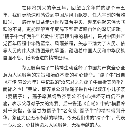
在即将到来的辛丑年，回望百余年前的那个辛丑
年，我们更能深刻感受到中国从风雨飘零、任人宰割的苦难
旧时，一路行至日益走近世界舞台中央、迎来强起来伟大飞
跃的不易，更能理解百年变局下坚定道路自信的深层逻辑。
“孺子牛”“拓荒牛”“老黄牛”所展现出来的精神，是对中国共产
党百年历程中筚路蓝缕、风雨兼程，矢志不渝为了人民、依
靠人民的伟大实践图景的摹画，蕴涵着中国人民和中华民族
自强不息、砥砺奋进的精神密码。
为民服务孺子牛精神生动诠释了中国共产党全心全
意为人民服务的宗旨和始终不变的初心使命。“孺子牛”出自
《左传·哀公六年》中记载的“汝忘君之为孺子牛而折其齿乎？
而背之也！”典故，即齐景公牙咬绳子装作牛以取乐小儿子荼
（晏孺子），孺子牵其绳致齐景公不小心摔坏牙齿仍不言
痛，表示父母对子女的疼爱。后来鲁迅《自嘲》中的“横眉冷
对千夫指，俯首甘为孺子牛”名句使“孺子牛”的精神得到升
华，象征为民无私奉献的精神。今天我们讲的“孺子牛”，代表
一心为公、心甘情愿为人民服务、无私奉献的人。