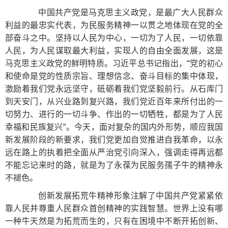
中国共产党是马克思主义政党，是最广大人民群众
利益的最忠实代表，为民服务精神一以贯之地体现在党的全
部奋斗之中。坚持以人民为中心，一切为了人民，一切依靠
人民，为人民谋取最大利益，实现人的自由全面发展，这是
马克思主义政党的鲜明特质。习近平总书记指出，“党的初心
和使命是党的性质宗旨、理想信念、奋斗目标的集中体现，
激励着我们党永远坚守，砥砺着我们党坚毅前行。从石库门
到天安门，从兴业路到复兴路，我们党近百年来所付出的一
切努力、进行的一切斗争、作出的一切牺牲，都是为了人民
幸福和民族复兴”。今天，面对复杂的国内外形势，顺应我国
新发展阶段的新要求，我们党更加自觉推进自我革命，以永
远在路上的执着把全面从严治党引向深入，强调走得再远都
不能忘记来时的路，就是为了永葆为民服务孺子牛的精神永
不褪色。
创新发展拓荒牛精神形象注解了中国共产党紧紧依
靠人民并尊重人民群众首创精神的实践智慧。世界上没有哪
一种牛天然是为拓荒而生的，只有在困境中不断开拓创新、