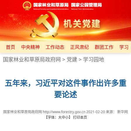
首页
中央精神
工作动态
正风肃纪
群团工作
学习
国家林业和草原局政府网
>
党建
>
学习园地
五年来，习近平对这件事作出许多重
要论述
国家林业和草原局政府网 http://www.forestry.gov.cn
2021-02-20
来源：
新华网
【字体：
大
中
小
】
打印本页