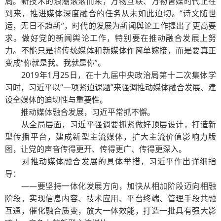
局。新技术的浪潮滚滚而来，万物互联、万物皆媒时代正在
到来，推进媒体深度融合的任务从未如此迫切。“诗文随世
运，无日不趋新”，时代的发展为新闻舆论工作提出了更高要
求。做好党的新闻舆论工作，特别要在推动融合发展上努
力。不能只是将传统媒体和新媒体作简单嫁接，而是要真正
变成“你就是我、我就是你”。
2019年1月25日，在十九届中央政治局第十二次集体学
习时，习近平以“一项紧迫课题”来强调推动媒体融合发展、建
设全媒体的迫切性与重要性。
推动媒体融合发展，习近平常抓不懈。
从全局层面，习近平强调要抓紧做好顶层设计，打造新
型传播平台，建成新型主流媒体，扩大主流价值影响力版
图，让党的声音传得更开、传得更广、传得更深入。
对推动媒体融合发展的具体举措，习近平作出详细指
导：
——要坚持一体化发展方向，加快从相加阶段迈向相融
阶段，实现信息内容、技术应用、平台终端、管理手段共融
互通，催化融合质变，放大一体效能，打造一批具有强大影