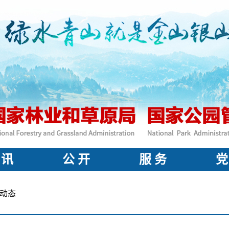
 讯
公 开
服 务
党
动态