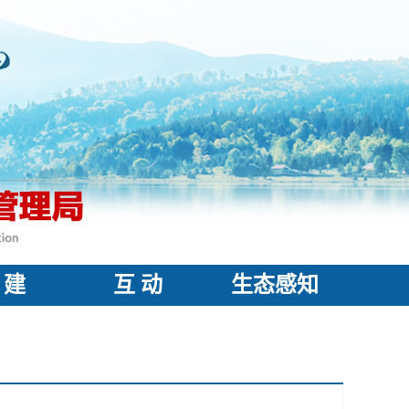
 建
互 动
生态感知