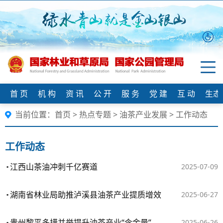
首 页
机 构
资 讯
公 开
服 务
党 建
互 动
生态
当前位置：
首页
>
热点专题
>
油茶产业发展
>
工作动态
工作动态
江西山茶油冲刺千亿赛道
2025-07-09
湖南省林业局助推泸溪县油茶产业提质增效
2025-06-27
贵州黎平多措并举提升油茶产业“含金量”
2025-06-26