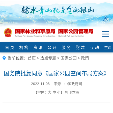
首 页
机 构
资 讯
公 开
服 务
党 建
互 动
生态
当前位置：
首页
>
热点专题
>
国家公园
>
政策
国务院批复同意《国家公园空间布局方案》
2022-11-08 来源：中国政府网
【字体：
大
中
小
】
打印本页