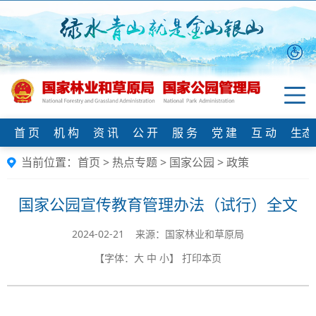
首 页
机 构
资 讯
公 开
服 务
党 建
互 动
生态
当前位置：
首页
>
热点专题
>
国家公园
>
政策
国家公园宣传教育管理办法（试行）全文
2024-02-21 来源：国家林业和草原局
【字体：
大
中
小
】
打印本页