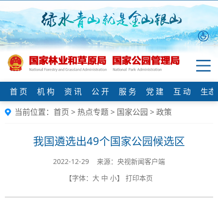
首 页
机 构
资 讯
公 开
服 务
党 建
互 动
生态
当前位置：
首页
>
热点专题
>
国家公园
>
政策
我国遴选出49个国家公园候选区
2022-12-29 来源：​央视新闻客户端
【字体：
大
中
小
】
打印本页