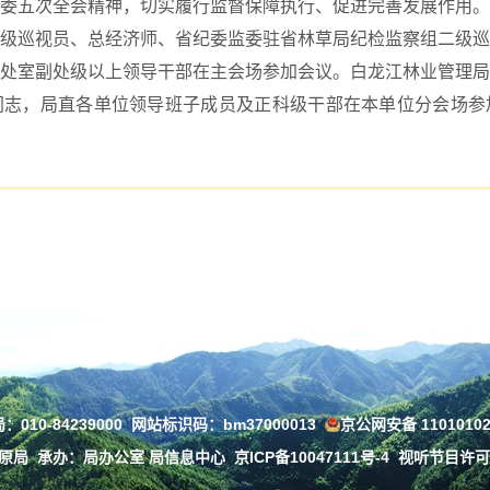
委五次全会精神，切实履行监督保障执行、促进完善发展作用。
巡视员、总经济师、省纪委监委驻省林草局纪检监察组二级巡
处室副处级以上领导干部在主会场参加会议。白龙江林业管理局
同志，局直各单位领导班子成员及正科级干部在本单位分会场参
010-84239000
网站标识码：bm37000013
京公网安备 11010102
草原局
承办：局办公室 局信息中心
京ICP备10047111号-4
视听节目许可证