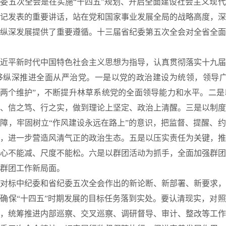
五次全会是在实施“十四五”规划、开启全面建设社会主义现代
记发表的重要讲话，站在党和国家事业发展全局的战略高度，深
纵深发展提供了重要遵循。十三届省纪委第五次全会对全省全面
平新时代中国特色社会主义思想为指导，认真贯彻落实十九届
移纵深推进全面从严治党。一是以党的政治建设为统领，领导广
到“两个维护”，不断提升林草系统党的全面领导能力和水平。二
、信之笃、行之实，做到理论上坚定、政治上清醒。三是以制度
障，牢固树立“作风建设永远在路上”的意识，把监督、提醒、
，进一步营造风清气正的政治生态。五是以压实责任为关键，推
心不能减、尺度不能松。六是以群团活动为抓手，全面加强群团
群团工作新局面。
标中纪委和省纪委五次全会作出的新论断、新部署、新要求，
确保“十四五”时期发展的目标任务落到实处。要认清现实，对
，统筹推进内部巡察、交叉巡察、调研督导、审计、整改等工作