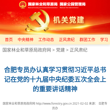
首页
中央精神
工作动态
正风肃纪
群团工作
学习
国家林业和草原局政府网
>
党建
>
正风肃纪
合肥专员办认真学习贯彻习近平总书
记在党的十九届中央纪委五次全会上
的重要讲话精神
国家林业和草原局政府网 http://www.forestry.gov.cn
2021-02-02
来源：
合肥专
员办