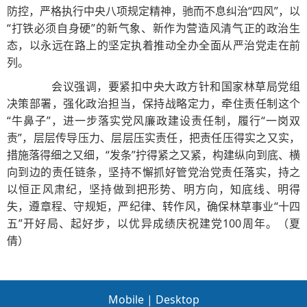
防控，严格执行中央八项规定精神，驰而不息纠治“四风”，以
“打铁必须自身硬”的新气象、新作为营造风清气正的政治生
态，以永远在路上的坚定执着推动全办全面从严治党走在前
列。
会议强调，要紧扣中央大政方针和国家林草局党组
决策部署，强化政治担当，保持战略定力，牵住责任制这个
“牛鼻子”，进一步落实党风廉政建设责任制，履行“一岗双
责”，层层传导压力、层层压实责任，把责任压得实之又实，
措施落得细之又细，“发条”拧得紧之又紧，构建纵向到底、横
向到边的责任链条，坚持不懈抓好管党治党责任落实，持之
以恒正风肃纪，坚持做到把形势、明方向，知底线、明得
失，遵章程、守规矩，严纪律、转作风，确保林草事业“十四
五”开好局、起好步，以优异成绩庆祝建党100周年。（夏
倩）
Mobile
|
Desktop