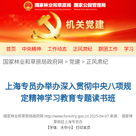
首页
中央精神
工作动态
正风肃纪
群团工作
学习
国家林业和草原局政府网
>
党建
>
正风肃纪
上海专员办举办深入贯彻中央八项规
定精神学习教育专题读书班
国家林业和草原局政府网 http://www.forestry.gov.cn
2025-04-07
来源：
国家林
草局驻上海专员办
【字体：
大
中
小
】
打印本页