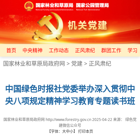
首页
中央精神
工作动态
正风肃纪
群团工作
学习
国家林业和草原局政府网
>
党建
>
正风肃纪
中国绿色时报社党委举办深入贯彻中
央八项规定精神学习教育专题读书班
国家林业和草原局政府网 http://www.forestry.gov.cn
2025-04-22
来源：
绿色党
建微信公众号
【字体：
大
中
小
】
打印本页