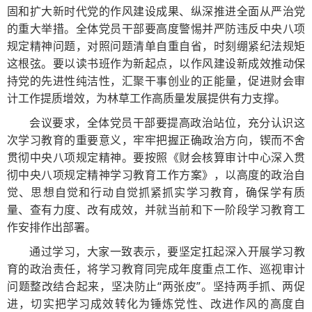
固和扩大新时代党的作风建设成果、纵深推进全面从严治党
的重大举措。全体党员干部要高度警惕并严防违反中央八项
规定精神问题，对照问题清单自重自省，时刻绷紧纪法规矩
这根弦。要以读书班作为新起点，以作风建设新成效推动保
持党的先进性纯洁性，汇聚干事创业的正能量，促进财会审
计工作提质增效，为林草工作高质量发展提供有力支撑。
会议要求，全体党员干部要提高政治站位，充分认识这
次学习教育的重要意义，牢牢把握正确政治方向，锲而不舍
贯彻中央八项规定精神。要按照《财会核算审计中心深入贯
彻中央八项规定精神学习教育工作方案》，以高度的政治自
觉、思想自觉和行动自觉抓紧抓实学习教育，确保学有质
量、查有力度、改有成效，并就当前和下一阶段学习教育工
作安排作出部署。
通过学习，大家一致表示，要坚定扛起深入开展学习教
育的政治责任，将学习教育同完成年度重点工作、巡视审计
问题整改结合起来，坚决防止“两张皮”。坚持两手抓、两促
进，切实把学习成效转化为锤炼党性、改进作风的高度自