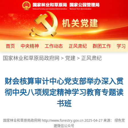
首页
中央精神
工作动态
正风肃纪
群团工作
学习
国家林业和草原局政府网
>
党建
>
正风肃纪
财会核算审计中心党支部举办深入贯
彻中央八项规定精神学习教育专题读
书班
国家林业和草原局政府网 http://www.forestry.gov.cn
2025-04-27
来源：
绿色党
建微信公众号