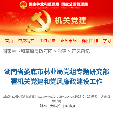
首页
中央精神
工作动态
正风肃纪
群团工作
学习
国家林业和草原局政府网
>
党建
>
正风肃纪
湖南省娄底市林业局党组专题研究部
署机关党建和党风廉政建设工作
国家林业和草原局政府网 http://www.forestry.gov.cn
2021-01-27
来源：
湖南省
林业局
【字体：
大
中
小
】
打印本页