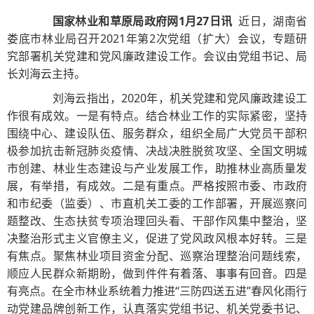
国家林业和草原局政府网1月27日讯
近日，湖南省
娄底市林业局召开2021年第2次党组（扩大）会议，专题研
究部署机关党建和党风廉政建设工作。会议由党组书记、局
长刘海云主持。
刘海云指出，2020年，机关党建和党风廉政建设工
作很有成效。一是有特点。结合林业工作的实际紧密，坚持
围绕中心、建设队伍、服务群众，组织全局广大党员干部积
极参加抗击新冠肺炎疫情、决战决胜脱贫攻坚、全国文明城
市创建、林业生态建设与产业发展工作，助推林业高质量发
展，有举措，有成效。二是有重点。严格按照市委、市政府
和市纪委（监委）、市直机关工委的工作部署，开展巡察问
题整改、生态扶贫专项治理回头看、干部作风集中整治，坚
决整治形式主义官僚主义，促进了党风政风根本好转。三是
有焦点。聚焦林业项目资金分配、巡察治理整治问题线索，
顺应人民群众新期盼，做到件件有着落、事事有回音。四是
有亮点。在全市林业系统着力推进“三防四送五进”春风化雨行
动党建品牌创新工作，认真落实党组书记、机关党委书记、