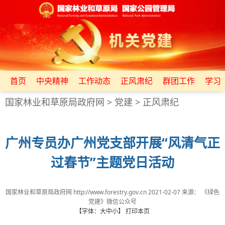
首页
中央精神
工作动态
正风肃纪
群团工作
学习
国家林业和草原局政府网
>
党建
>
正风肃纪
广州专员办广州党支部开展“风清气正
过春节”主题党日活动
国家林业和草原局政府网 http://www.forestry.gov.cn
2021-02-07
来源：
《绿色
党建》微信公众号
【字体：
大
中
小
】
打印本页