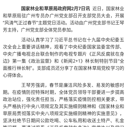
国家林业和草原局政府网2月7日讯
近日，国家林业
和草原局驻广州专员办广州党支部召开支部党员大会，开展
“风清气正过春节”主题党日活动。活动由广州党支部书记王琴
芳主持，广州党支部全体党员参加。
活动认真学习了习近平总书记在十九届中央纪委五
次全会上重要讲话精神，观看了中央纪委国家监委宣传部、
中央广播电视总台联合制作的电视专题片《正风反腐就在身
边》第一集《政治监督》和《新闻2+1》林长制特别节目“全
面推行林长制”。支部成员还分享了在国家林草局党校学习的
心得体会。
王琴芳强调，春节是廉洁风险多发、易发的敏感时
期。在疫情防控特殊时期，全体党员领导干部要进一步提高
政治站位，强化责任担当，严格落实疫情防控相关要求，带
头严格执行中央八项规定及其实施细则精神和《国家林业和
草原局贯彻落实中央八项规定实施细则精神的实施意见》，
坚决杜绝节日期间公款吃喝、公车私用和收送土特产、礼金