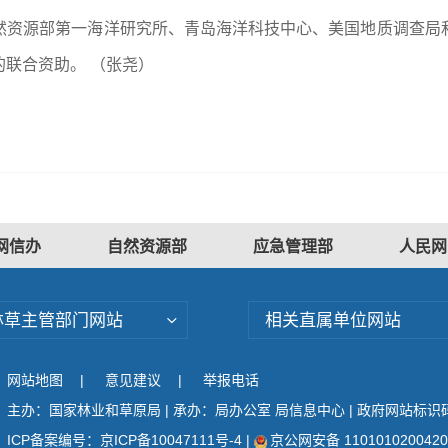
然资源部第一海洋研究所、青岛海洋科技中心、美国地质调查局
联合资助。 （张尧）
网信办
自然资源部
应急管理部
人民网
林草主管部门网站
相关直属单位网站
网站地图
|
意见建议
|
举报电话
主办：国家林业和草原局 | 承办：局办公室 局信息中心 | 政府网站标识码：
ICP备案编号：京ICP备10047111号-4
|
京公网安备 110101020042