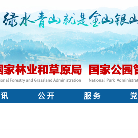
 讯
公 开
服 务
党