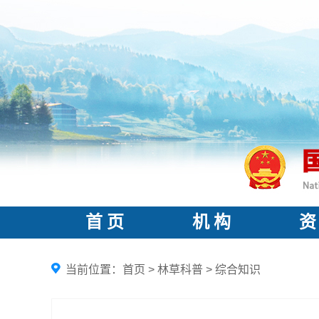
首 页
机 构
资
当前位置：
首页
>
林草科普
>
综合知识