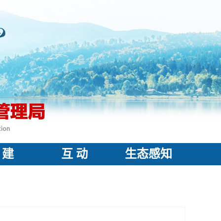
 建
互 动
生态感知