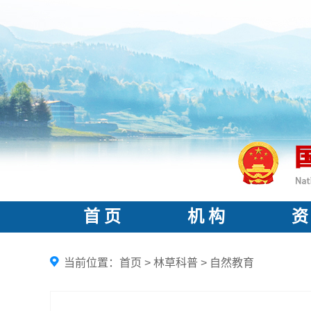
首 页
机 构
资
当前位置：
首页
>
林草科普
>
自然教育