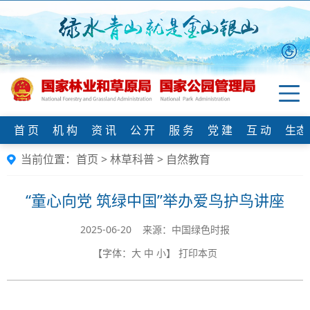
首 页
机 构
资 讯
公 开
服 务
党 建
互 动
生态
当前位置：
首页
>
林草科普
>
自然教育
“童心向党 筑绿中国”举办爱鸟护鸟讲座
2025-06-20 来源：中国绿色时报
【字体：
大
中
小
】
打印本页