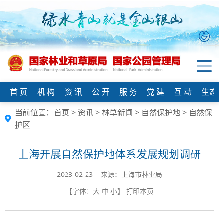
首 页
机 构
资 讯
公 开
服 务
党 建
互 动
生态
当前位置：
首页
>
资讯
>
林草新闻
>
自然保护地
>
自然保
护区
上海开展自然保护地体系发展规划调研
2023-02-23 来源：上海市林业局
【字体：
大
中
小
】
打印本页