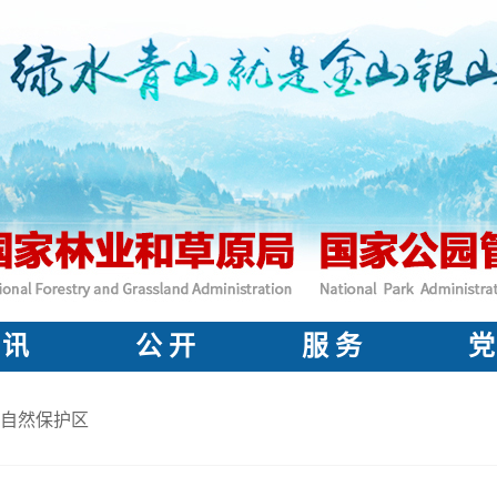
 讯
公 开
服 务
党
自然保护区