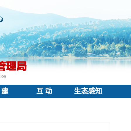
 建
互 动
生态感知