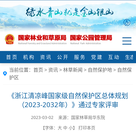
首 页
机 构
资 讯
公 开
服 务
党 建
互 动
生态
当前位置：
首页
>
资讯
>
林草新闻
>
自然保护地
>
自然保
护区
​《浙江清凉峰国家级自然保护区总体规划
（2023-2032年）》通过专家评审
2023-03-02 来源：国家林草局华东院
【字体：
大
中
小
】
打印本页