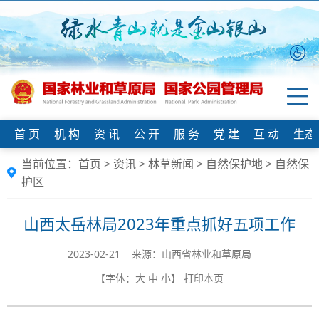
首 页
机 构
资 讯
公 开
服 务
党 建
互 动
生态
当前位置：
首页
>
资讯
>
林草新闻
>
自然保护地
>
自然保
护区
山西太岳林局2023年重点抓好五项工作
2023-02-21 来源：山西省林业和草原局
【字体：
大
中
小
】
打印本页