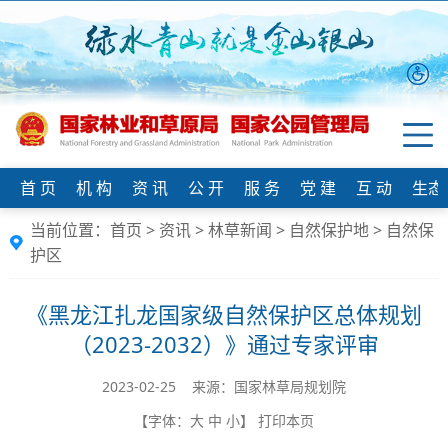
首 页
机 构
资 讯
公 开
服 务
党 建
互 动
生态
当前位置：
首页
>
资讯
>
林草新闻
>
自然保护地
>
自然保
护区
《黑龙江扎龙国家级自然保护区总体规划
（2023-2032）》通过专家评审
2023-02-25 来源：国家林草局规划院
【字体：
大
中
小
】
打印本页