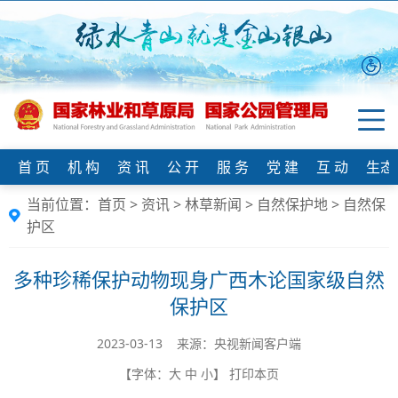
首 页
机 构
资 讯
公 开
服 务
党 建
互 动
生态
当前位置：
首页
>
资讯
>
林草新闻
>
自然保护地
>
自然保
护区
多种珍稀保护动物现身广西木论国家级自然
保护区
2023-03-13 来源：央视新闻客户端
【字体：
大
中
小
】
打印本页