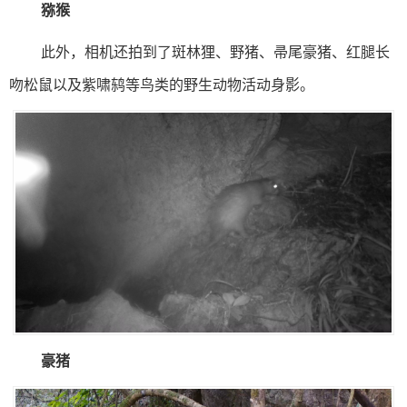
猕猴
此外，相机还拍到了斑林狸、野猪、帚尾豪猪、红腿长
吻松鼠以及紫啸鸫等鸟类的野生动物活动身影。
豪猪