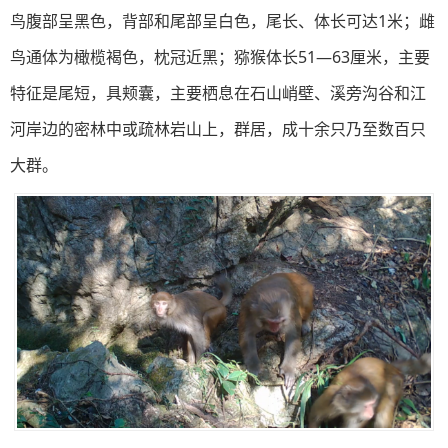
鸟腹部呈黑色，背部和尾部呈白色，尾长、体长可达1米；雌
鸟通体为橄榄褐色，枕冠近黑；猕猴体长51—63厘米，主要
特征是尾短，具颊囊，主要栖息在石山峭壁、溪旁沟谷和江
河岸边的密林中或疏林岩山上，群居，成十余只乃至数百只
大群。