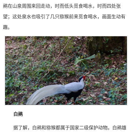
鹇在山泉周围来回走动，时而低头觅食喝水，时而四处张
望；这处泉水也吸引了几只猕猴前来觅食喝水，画面生动有
趣。
白鹇
据了解，白鹇和猕猴都属于国家二级保护动物。白鹇雄