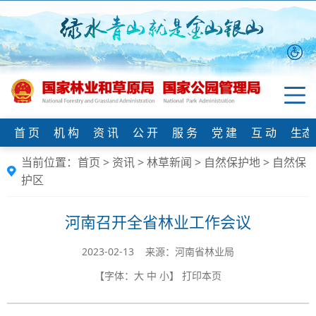
首 页
机 构
资 讯
公 开
服 务
党 建
互 动
生态
当前位置：
首页
>
资讯
>
林草新闻
>
自然保护地
>
自然保
护区
河南召开全省林业工作会议
2023-02-13 来源：河南省林业局
【字体：
大
中
小
】
打印本页