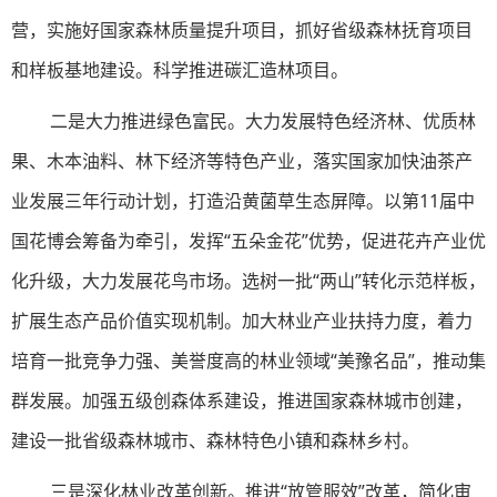
营，实施好国家森林质量提升项目，抓好省级森林抚育项目
和样板基地建设。科学推进碳汇造林项目。
二是大力推进绿色富民。大力发展特色经济林、优质林
果、木本油料、林下经济等特色产业，落实国家加快油茶产
业发展三年行动计划，打造沿黄菌草生态屏障。以第11届中
国花博会筹备为牵引，发挥“五朵金花”优势，促进花卉产业优
化升级，大力发展花鸟市场。选树一批“两山”转化示范样板，
扩展生态产品价值实现机制。加大林业产业扶持力度，着力
培育一批竞争力强、美誉度高的林业领域“美豫名品”，推动集
群发展。加强五级创森体系建设，推进国家森林城市创建，
建设一批省级森林城市、森林特色小镇和森林乡村。
三是深化林业改革创新。推进“放管服效”改革，简化审