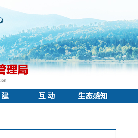
 建
互 动
生态感知