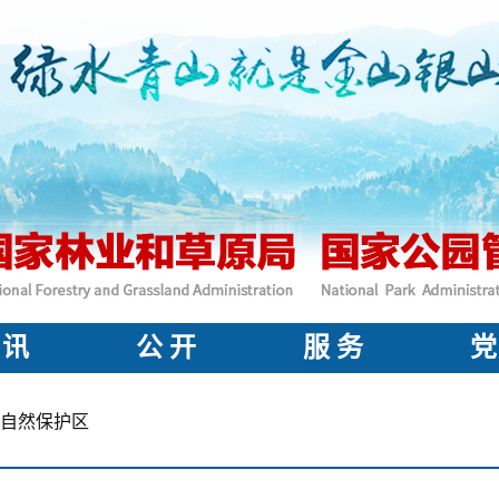
 讯
公 开
服 务
党
自然保护区