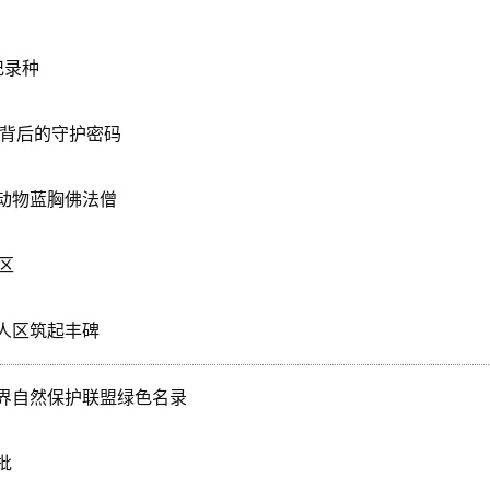
记录种
苏背后的守护密码
动物蓝胸佛法僧
区
人区筑起丰碑
界自然保护联盟绿色名录
批