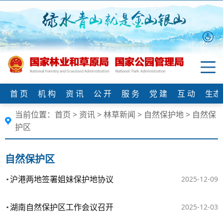
首 页
机 构
资 讯
公 开
服 务
党 建
互 动
生态
当前位置：
首页
>
资讯
>
林草新闻
>
自然保护地
>
自然保
护区
自然保护区
沪港两地签署姐妹保护地协议
2025-12-09
湖南自然保护区工作会议召开
2025-12-03