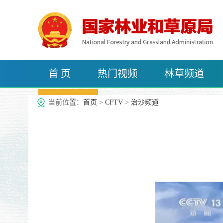
首 页
热门视频
林草频道
治沙频道
当前位置：
首页
>
CFTV
>
治沙频道