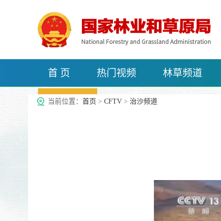
首 页
热门视频
林草频道
治沙频道
当前位置：
首页
>
CFTV
>
治沙频道