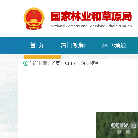
首 页
热门视频
林草频道
治沙频道
当前位置：
首页
>
CFTV
>
治沙频道