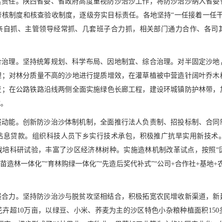
实责任。陕西省委、省政府高度重视防沙治沙工作，将防沙治沙纳入省委
考核制度和核查验收制度，逐级夯实目标责任。各地坚持“一任接着一任干
亲自抓、主管领导经常抓、几套班子合力抓，相关部门通力合作、各司
合治理。坚持统筹规划、科学布局、因地制宜、综合治理。对半固定沙地
理；对林分质量不高的沙地进行提质增效，在灌草植被中营造针阔叶乔木
复；在公路铁路沿线两侧全面实施绿色长廊工程，建设环城镇防护林带，
成。
展动能。创新防沙治沙体制机制，全面推行法人负责制、招投标制、合同
贴息贷款。组织科技人员下乡实行技术承包，积极推广抗旱实用新技术
栽培科研试验，丰富了沙区经济林树种。实施造林机制改革试点，按照“
苗造林一体化”“育林购绿一体化”“先造后奖代补式”“公司+合作社+基地
展合力。坚持防沙治沙与脱贫攻坚相结合，积极拓宽农民增收新渠道，新建
花卉超10万亩，以绿豆、小米、荞麦为主的沙区特色小杂粮种植面积15