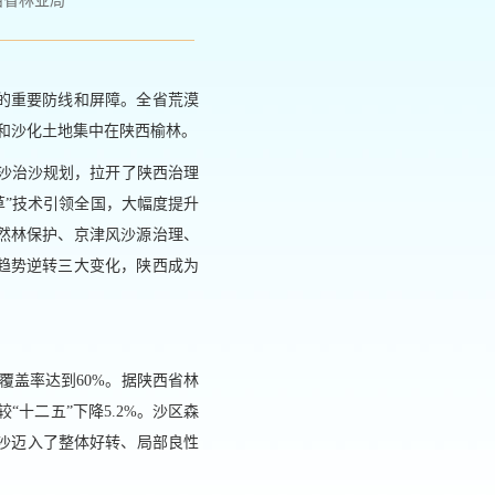
西省林业局
的重要防线和屏障。全省荒漠
漠化和沙化土地集中在陕西榆林。
防沙治沙规划，拉开了陕西治理
草”技术引领全国，大幅度提升
然林保护、京津风沙源治理、
趋势逆转三大变化，陕西成为
被覆盖率达到60%。据陕西省林
较“十二五”下降5.2%。沙区森
沙治沙迈入了整体好转、局部良性