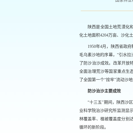
国家林业和草原
陕西是全国土地荒漠化
化土地面积4204万亩、沙化土
1950年4月，陕西省
毛乌素沙地的序幕，“引水拉
了防沙治沙成效。改革开放
全面治理荒沙等国家重点生
了全国第一个“拴牢”流动沙
防沙治沙主要成效
“十三五”期间，陕西沙
业科学院治沙研究所监测显示，年
林覆盖率、植被覆盖度分别达到
循环的新阶段。