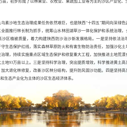
0多万亩，初步形成了以林果业、农牧业、果蔬加工业等为主的沙区产业化、
毛乌素沙地生态治理成果任务依然艰巨，也是陕西“十四五”期间向深绿色
以全面推行林长制为抓手，统筹山水林田湖草沙一体化保护和系统治理，
高沙区植被质量，着力构建陕西防沙治沙新发展格局。一是坚持依法治
严守生态保护红线，落实森林草原防火和有害生物防治责任，加强沙化土
统治理，持续实施重点区域生态保护和修复重大工程，加快推进土地荒漠
化土地93万亩以上。三是坚持科学治理，突出提质增效，科学推进黄土高
，加大退化林修复，改善沙区林分结构，提升防风固沙功能。四是坚持高
化和生态产业化为主体的沙区生态经济体系。