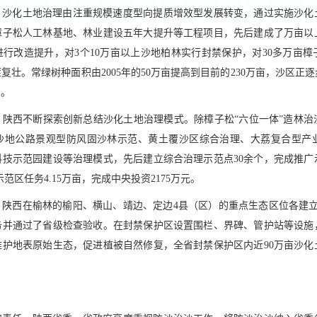
。沙化土地治理由注重规模速度型向提质增效型发展转变，通过实施沙化
樟子松人工林基地、林业建设五年大提升等工程项目，先后建成了万亩以上
进行改造提升，对3个10万亩以上沙地柏林实行封禁保护，对30多万亩
复壮。常绿树种面积由2005年的50万亩提高到目前的230万亩，沙区
系。
。陕西不断探索创新总结沙化土地治理模式。除樟子松“六位一体”造林治
沙地公路景观型防风固沙林示范、黄土覆沙区综合治理、大荔复合型产
技示范园建设等治理模式，先后建立综合治理示范点30余个，完成推广
沙示范区任务4.15万亩，完成中央投资2175万元。
。陕西在榆林的榆阳、横山、靖边、定边4县（区）的重点生态区位各建立
务并通过了省级检查验收。在封禁保护区设置围栏、界碑、管护站等设施
维护地表原始生态，促进植被自然修复，全省封禁保护区内近90万亩沙化