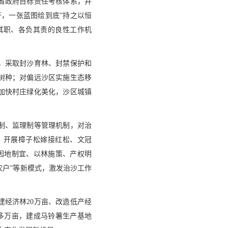
省政府目标责任考核体系，并
，一张蓝图绘到底”持之以恒
其职、各负其责的良性工作机
，采取封沙育林、封禁保护和
树种；对偏远沙区实施生态移
加快村庄绿化美化，沙区城镇
制、监理制等管理机制，对治
。开展樟子松嫁接红松、文冠
因地制宜、以林施策、产权明
+农户”等新模式，激发治沙工作
经济林20万亩、改造低产经
0多万亩，建成马铃薯生产基地