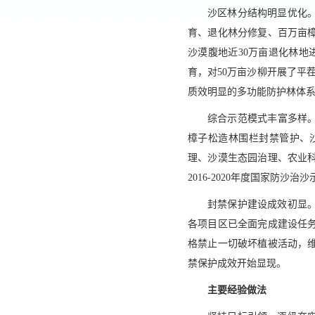
沙区林分结构明显优化
育、退化林分修复、百万亩
沙漠腹地近30万亩退化林地
育，对50万亩沙柳开展了平茬
质效明显的多功能防护林体
综合示范模式丰富多样
樟子松造林围栏封禁管护、
理、沙漠生态园治理、农业科
2016-2020年度国家防沙治
封禁保护建设成效初显
各项目区已全面完成建设任
格禁止一切破坏植被活动，
禁保护成效开始显现。
主要经验做法