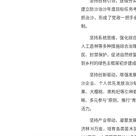
坚持目标引领，逐级夯
建立防沙治沙年度目标任务
抓治沙，形成了党政一把手
制。
坚持系统思维，强化综
人工造林等多种措施综合治
民、封禁保护，促进自然修
到乡村的绿色主框架初步建
坚持创新驱动，增强发
沙企业、个人优先发放治沙
果、大樱桃、黑枸杞等引种
晰、多元参与”原则，推行“育
活力。
坚持产业带动，凝聚发
济林30万亩，培育各类苗木