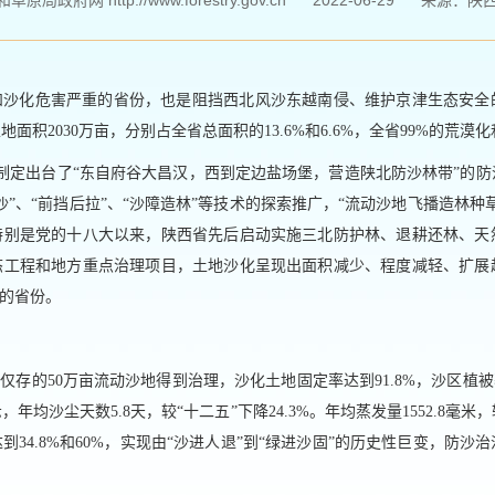
局政府网 http://www.forestry.gov.cn
2022-06-29
来源：
​陕
和沙化危害严重的省份，也是阻挡西北风沙东越南侵、维护京津生态安全
地面积2030万亩，分别占全省总面积的13.6%和6.6%，全省99%的荒
政府制定出台了“东自府谷大昌汉，西到定边盐场堡，营造陕北防沙林带”的
沙”、“前挡后拉”、“沙障造林”等技术的探索推广，“流动沙地飞播造林种
特别是党的十八大以来，陕西省先后启动实施三北防护林、退耕还林、天
态工程和地方重点治理项目，土地沙化呈现出面积减少、程度减轻、扩展
地的省份。
区仅存的50万亩流动沙地得到治理，沙化土地固定率达到91.8%，沙区植
均沙尘天数5.8天，较“十二五”下降24.3%。年均蒸发量1552.8毫米，
34.8%和60%，实现由“沙进人退”到“绿进沙固”的历史性巨变，防