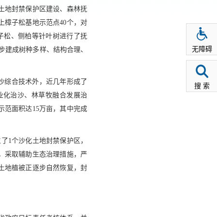
土地封禁保护区建设、森林抚
樟子松基地示范点40个，对
樟子松、侧柏等针叶树进行了抚
无障碍
正逐步建成树种多样、结构合理、
沙综合技术外，近几年形成了
搜 索
业化治沙、林草牧融合发展治
示范面积达15万亩，其中完成
了1个沙化土地封禁保护区，
，采取辅助生态治理措施，严
土地植被正逐步自然恢复，封