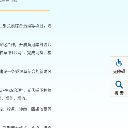
国绿色时报
古西部荒漠综合治理等项目，治
深化合作，开展黄河岸线流沙
种草“阻沙网”，完成河柳、梭
无障碍
，建设一条乔灌草结合的新防风
伏+生态治理”，光伏板下种植
搜 索
绿、增能、增收。
梭、柠条、沙棘、四翅滨藜等