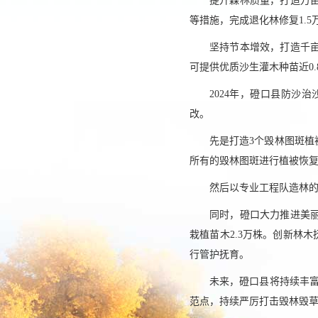
提升森林质量，打造万
等措施，完成退化林修复1.
坚持节本增效，打造千亩
可提供优质沙生灌木种苗近0
2024年，磴口县防沙
改。
先是打造3个毁林图斑植
所有的毁林图斑进行植被恢
然后以专业工程队造林的
同时，磴口大力推进美丽
栽植苗木2.3万株。创新林
行管护抚育。
未来，磴口县将持续丰富
范点，持续严厉打击毁林毁