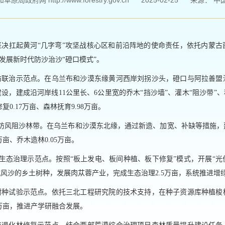
局政府网 http://www.forestry.gov.cn
2025-02-25
来源：
中
县坚决扛起黄河“几字弯”攻坚战核心区和前沿阵地的使命责任，依托内蒙
和发展新时代防沙治沙“磴口模式”。
防联治示范点。在乌兰布和沙漠东缘黄河西岸刘拐沙头，磴口与阿拉善盟
设，建成沿河岸线11公里长、6公里宽的乔木“挡沙墙”、灌木“阻沙带”、
复0.17万亩、森林抚育9.98万亩。
8防风阻沙林带。在乌兰布和沙漠东北缘，通过新造、加宽、补缺等措施
亩、乔木造林0.05万亩。
生态治理示范点。按照“板上发电、板间种植、板下修复”模式，开展“光
风沙的乡土树种，发展肉苁蓉产业，完成生态治理2.5万亩，系统推进增
树种试验示范点。依托三北工程研究院的技术支持，在种子资源库种植梭
1万亩，推进产学研融合发展。