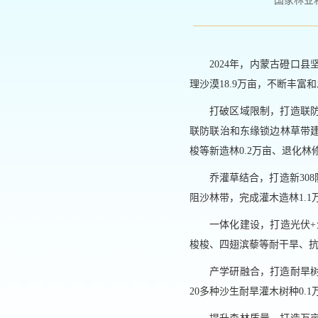
国家林业和草原
2024年，内蒙古磴口
理沙漠18.9万亩，不断丰富
打破区域限制，打造联
联防联治和东缘锁边林草带建
梭等新造林0.2万亩、退化林修
乔灌草结合，打造新30
阻沙林带，完成灌木造林1.1万
一体化建设，打造光伏+
梭梭、四翅滨藜等耐干旱、抗
产学研融合，打造耐旱
20多种沙生耐旱灌木树种0.