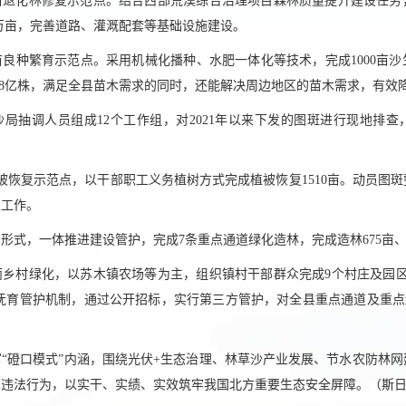
亩退化林修复示范点。结合西部荒漠综合治理项目森林质量提升建设任务
5万亩，完善道路、灌溉配套等基础设施建设。
良种繁育示范点。采用机械化播种、水肥一体化等技术，完成1000亩沙生
.8亿株，满足全县苗木需求的同时，还能解决周边地区的苗木需求，有效
治沙局抽调人员组成12个工作组，对2021年以来下发的图斑进行现地排
被恢复示范点，以干部职工义务植树方式完成植被恢复1510亩。动员图斑整
复工作。
形式，一体推进建设管护，完成7条重点通道绿化造林，完成造林675亩、栽
乡村绿化，以苏木镇农场等为主，组织镇村干部群众完成9个村庄及园区
木抚育管护机制，通过公开招标，实行第三方管护，对全县重点通道及重点绿化
“磴口模式”内涵，围绕光伏+生态治理、林草沙产业发展、节水农防林
草违法行为，以实干、实绩、实效筑牢我国北方重要生态安全屏障。（
斯