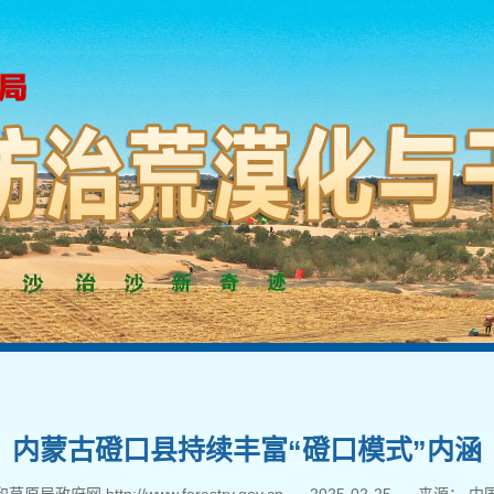
内蒙古磴口县持续丰富“磴口模式”内涵