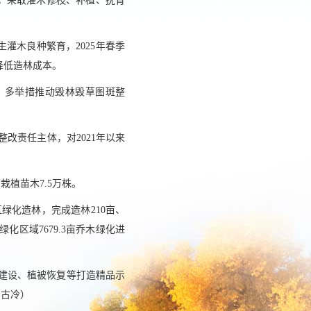
，采取灌木修枝、补植、抚育
灌木良种繁育，2025年春季
降低造林成本。
查，多举措推动毁林毁草图斑整
改责任主体，对2021年以来
植苗木7.5万株。
绿化造林，完成造林210亩、
区域7679.3亩乔木绿化进
网建设、植被恢复等打造精品示
日古冷
）