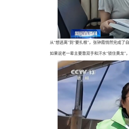
从“想逃离”到“要扎根”，张钟霞悄然完成
如果说老一辈主要靠双手和汗水“锁住黄龙”