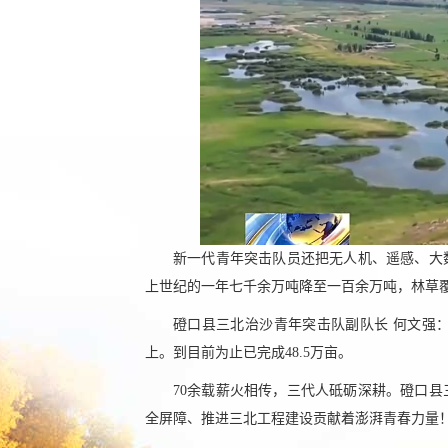
新一代青年突击队员还把无人机、遥感、大数
上世纪的一年七千余万吨降至一百余万吨，林草覆盖
磴口县三北治沙青年突击队副队长 何文强：我
上。到目前为止已完成48.5万亩。
70余载薪火相传，三代人砥砺深耕。磴口
全屏障、推进三北工程建设贡献着澎湃青春力量