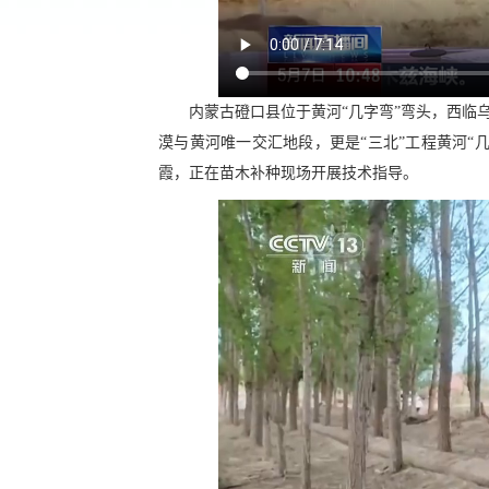
内蒙古磴口县位于黄河“几字弯”弯头，西临
漠与黄河唯一交汇地段，更是“三北”工程黄河“
霞，正在苗木补种现场开展技术指导。