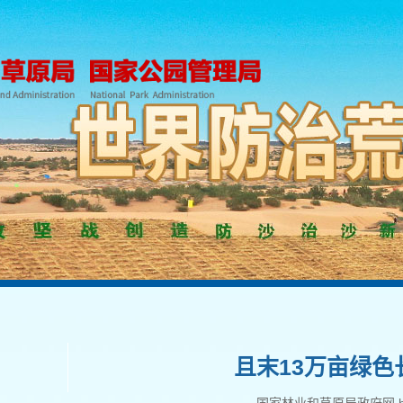
且末13万亩绿色