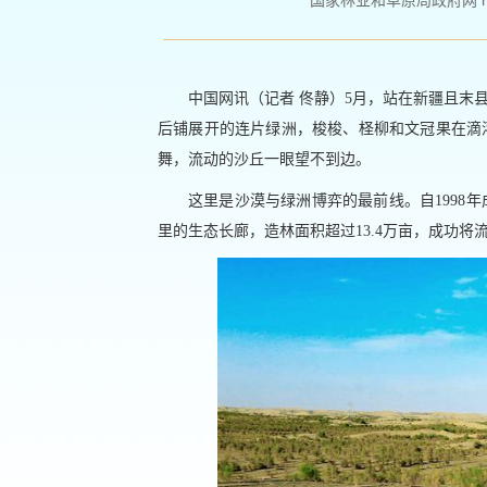
国家林业和草原局政府网 http://
中国网讯（记者 佟静）5月，站在新疆且末
后铺展开的连片绿洲，梭梭、柽柳和文冠果在滴
舞，流动的沙丘一眼望不到边。
这里是沙漠与绿洲博弈的最前线。自1998
里的生态长廊，造林面积超过13.4万亩，成功将