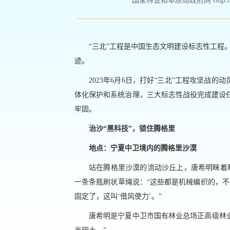
国家林业和草原局政府网 http://www
“三北”工程是中国生态文明建设标志性工程
迹。
2023年6月6日，打好“三北”工程攻坚战
体化保护和系统治理，三大标志性战役完成建设
牢固。
治沙“黑科技”，锁住腾格里
地点：宁夏中卫境内的腾格里沙漠
站在腾格里沙漠的流动沙丘上，唐希明眯着
一条条瓶刷状草绳说：“这些都是机械编织的，
固定了，这叫‘借风使力’。”
唐希明是宁夏中卫市国有林业总场正高级林