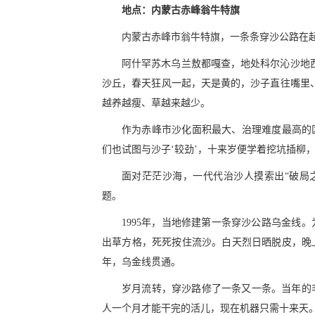
地点：内蒙古赤峰翁牛特旗
内蒙古赤峰市翁牛特旗，一条条穿沙公路在
阿什罕苏木乌兰敖都嘎查，地处科尔沁沙地西
沙丘，春天狂风一起，天是黄的，沙子直往嘴里
越养越瘦、草越来越少。
作为赤峰市沙化面积最大、治理难度最高的区
们也试图与沙子‘较劲’，十来岁便学着挖坑插柳
面对茫茫沙海，一代代治沙人摸索出“破局
题。
1995年，当地修建第一条穿沙公路乌金线
出草方格，死死按住流沙。白天烈日晒脱皮，晚上
年，乌金线贯通。
岁月流转，穿沙路修了一条又一条。当年的
人一个月才能干完的活儿，现在机器只需十来天