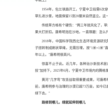
半碗土。”
1954年，包兰铁路开工，宁夏中卫段需6
草扎进沙里，地面保留15到20厘米自然竖立。
传统草方格有个硬伤：“两三年就风化了，草
果大打折扣。唐希明泡在沙地，一直琢磨：怎么升
2018年，中国科学院西北生态环境资源研
子扭转制成刷状草绳，无需压埋，按“1米×1米”
年以上。”唐希明很高兴。
惊喜不止于此。近几年，各种治沙新技术层出
技”加持下，2025年6月，宁夏中卫市境内的腾格
黄河“几字弯”攻坚战取得重要成果，可唐希
前，唐希明参与治理的沙漠已超73万亩，如今已
绿下去。”
路修到哪儿，绿就延伸到哪儿