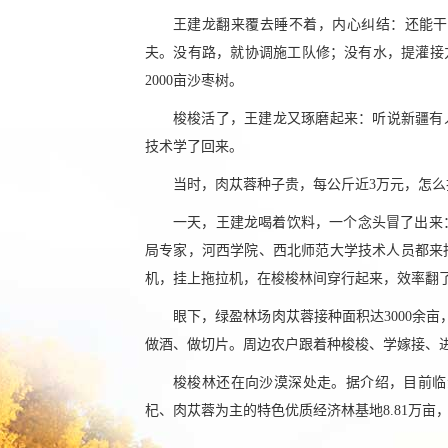
王建龙翻来覆去睡不着，内心纠结：还能干
夫。没有路，就协调施工队修；没有水，提灌接力
2000亩沙枣树。
梭梭活了，王建龙又琢磨起来：听说新疆有人
技术学了回来。
当时，肉苁蓉种子贵，每公斤近3万元，怎
一天，王建龙喝着饮料，一个念头冒了出来
局专家，河西学院、西北师范大学技术人员都来
机，挂上拖拉机，在梭梭林间穿行起来，效率翻
眼下，绿盈林场肉苁蓉接种面积达3000余
做酒、做切片。周边农户跟着种梭梭、学嫁接、
梭梭林还在向沙漠深处走。据介绍，目前临泽
杞、肉苁蓉为主的特色优质经济林基地8.81万亩，