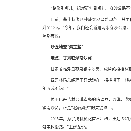
“路修到哪儿，绿就延伸到哪儿。穿沙公路不
目前，翁牛特旗已建成穿沙公路18条，总里程
升至40%。“今年，我们还会新建两条穿沙公路，
温都苏说。
沙丘地变“聚宝盆”
地点：甘肃临泽南沙窝
甘肃省临泽县蓼泉镇南沙窝，成片的梭梭林
绿盈林场总经理王建龙蹲在一棵梭梭下，根
年收成不错！”
位于巴丹吉林沙漠南缘的临泽县，沙漠、戈壁
镇南沙窝，正是“北治风沙”的关键隘口。
2015年，为了搞机械化苗木种植，王建龙和
没电也没路。”王建龙说。