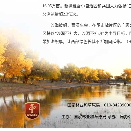
16.95万亩。新疆维吾尔自治区和兵团大力弘扬“
总浏览量超2.3亿次。
沙海披绿、荒漠生金，在阻击战片区的广袤
区将以“沙漠不扩大，沙源不扩散”为主导目标
带加密织厚，让西部绿色长城不断加固延伸。
（
国家林业和草原局：010-84239000
主办：国家林业和草原局 承办：局办