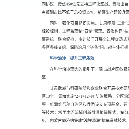
同协议，授信450亿元支持工程攻坚战。青海出
务报酬占比不低于总投资15%。新疆生产建设兵
同时，强化项目组织实施。甘肃印发“三北
标投标制、工程监理制“四制”管理。青海构建“
警系统，联合纪检、审计部门开展全过程穿透式监
多区多线交织、保防治用全链条”阻击战主体框架
科学治沙，提升工程质效
在科学治沙理念的指引下，阻击战片区各级
擎。
甘肃武威与科研院所和企业联合开展技术研
区10个。青海实施“2+1+12+N”防治策略
项。新疆维吾尔自治区和兵团设立专项基金，建立
等技术；塔里木河流域创新引洪植绿模式，充分
机。内蒙古额济纳集成“浅埋滴灌”抗旱造林技术