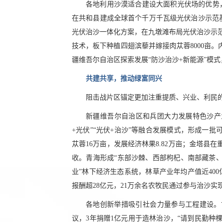
各地利用沙漠适合建设大面积光伏场的优势，
在共和县建成全球首个千万千瓦级光伏治沙示范基
光伏治沙一体化方案，在九墩滩布局光伏治沙示范园
技术，板下种植四翅滨藜并嫁接肉苁蓉8000亩。
疆维吾尔自治区探索发展“防沙治沙+新能源”模式
共建共享，推动绿富同兴
阻击战片区锚定更加注重提质、兴业、利民
新疆维吾尔自治区和兵团大力发展特色沙产业，
+光伏”“光伏+治沙”等融合发展模式，形成一
苁蓉16万亩，发展经济林果8.82万亩；金塔县
收。青海形成“东部沙棘、西部枸杞、南部藏茶、
业”林下经济生态系统，林草产业年均产值近40
报酬超28亿元，21万余名农牧民通过参与治沙实
各地创新举措吸引社会力量参与工程建设。甘
议，3年捐赠1亿元用于造林治沙，“请到民勤种棵