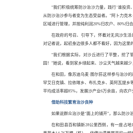
“我们积极统筹防沙治沙力量，践行‘谁投资
从防沙治沙参与者变为生态受益者。”阿卜力克木
区域进行管理，并按纯利润20%归农户、80%归
在政府的号召、引导下，怀着对无风沙生活的向
对记者说，起初身边很多人都不看好，因为这里
“我们根据实际，对沙丘进行了平整，挖了
园！”她说，看到家乡绿起来、沙尘天气越来越少
在和田，像苏迪乌麦·图尔荪这样参与治沙的
罕艾日克镇、拉依喀乡、布扎克乡、英阿瓦提乡等5
平均成活率超85%，发展沙产业6万余亩，向农户兑
借助科技繁育治沙良种
如果说群众治沙是“面上的铺开”，那么防沙治
在和田县百和镇新28公里西侧，有一座占地