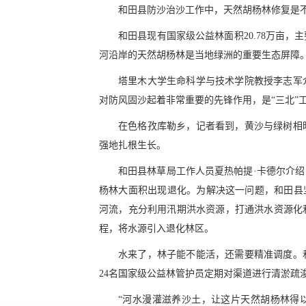
和田县防沙治沙工作中，天然胡杨林修复是
和田县现有国家级公益林面积20.78万亩
河沿岸的天然胡杨林是当地绿洲的重要生态屏障
塔里木大学生命科学与技术学院教授李志军
对防风固沙起着非常重要的先锋作用，是“三北”
在色格孜库勒乡，记者看到，黄沙与绿树相
强地扎根生长。
和田县林草局工作人员夏热帕提·卡德尔介
杨林大面积出现退化。为解决这一问题，和田县
河流，充分利用汛期洪水资源，打通洪水资源化
程，将水源引入退化林区。
水来了，林子能不能活，还需要精准调度。
24名国家级公益林管护员定期对渠道进行清淤疏
“河水漫灌滋养沙土，让这片天然胡杨林得以