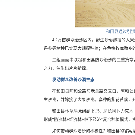
和田县通过引洪
4.2万亩群众治沙区内，野生沙枣嫁接的大
丹参等树种已实现大规模种植；在色格孜库勒乡的
三组画面串联起和田县防沙治沙的三重篇章
之力，催生出片片新绿。
发动群众改善沙漠生态
在和田县阿和公路与老兵路交叉口，阿和公
生沙枣，并嫁接了大果沙枣。套种的紫花苜蓿，
和田县林草局党组副书记、局长阿卜力克木·萨
形成“防沙林+经济林+林下经济”复合种植模式
如何带动群众治沙的积极性？和田县的答案