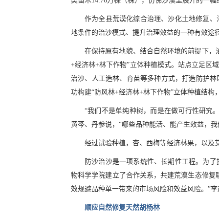
类苗木14.76万棵（株），仿佛沙漠里展开的一
作为全县荒漠化综合治理、沙化土地修复、
地条件的治沙模式、提升治理效益的一种有效途
在保持原有地貌、结合自然环境的前提下，
+经济林+林下作物”立体种植模式。站点立足区
治沙、人工造林、育苗等多种方式，打造防护林
功构建“防风林+经济林+林下作物”立体种植结构
“我们不是单纯种树，而是在做可行性研究
黄芩、丹参说，“哪些品种能活、能产生效益，我
经过试验种植，杏、西梅等经济林果，以及
防沙治沙是一项系统性、长期性工程。为了
物科学学院建立了合作关系，共建荒漠生态修复
效规避品种单一带来的市场风险和效益风险。”李
顺应自然修复天然胡杨林